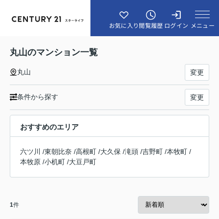
メニュー
お気に入り
閲覧履歴
ログイン
丸山のマンション一覧
丸山
変更
条件から探す
変更
おすすめのエリア
六ツ川
/
東朝比奈
/
高根町
/
大久保
/
滝頭
/
吉野町
/
本牧町
/
本牧原
/
小机町
/
大豆戸町
1
件