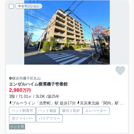
中古マンション
横浜市磯子区丸山
エンゼルハイム横濱磯子壱番館
2,980
万円
3階 / 71.01㎡ / 3LDK /築25年
ブルーライン「吉野町」駅 徒歩17分
京浜東北線「関内」駅 バス18分 「天神橋」 停歩3分
ペット飼育可
ペット相談
陽当り良好
エレベーター
光ファイバー
バリアフリー
ペット可