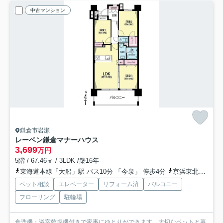
中古マンション
鎌倉市岩瀬
レーベン鎌倉マナーハウス
3,699
万円
5階 / 67.46㎡ / 3LDK /築16年
東海道本線「大船」駅 バス10分 「今泉」 停歩4分
京浜東北線「大船」駅 バス10分 「今泉」 停歩4分
ペット相談
エレベーター
リフォーム済
バルコニー
フローリング
駐輪場
食洗機・浴室乾燥機付きで家事にゆとりができます。大切なペットと暮