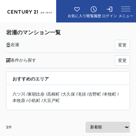
メニュー
お気に入り
閲覧履歴
ログイン
岩瀬のマンション一覧
岩瀬
変更
条件から探す
変更
おすすめのエリア
六ツ川
/
東朝比奈
/
高根町
/
大久保
/
滝頭
/
吉野町
/
本牧町
/
本牧原
/
小机町
/
大豆戸町
1
件