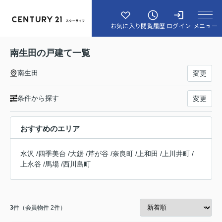
メニュー
お気に入り
閲覧履歴
ログイン
南生田の戸建て一覧
南生田
変更
条件から探す
変更
おすすめのエリア
水沢
/
四季美台
/
大鋸
/
芹が谷
/
奈良町
/
上和田
/
上川井町
/
上永谷
/
馬場
/
西川島町
3
件（会員物件 2件）