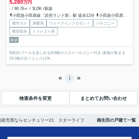
5,280
万円
- / 90.76㎡ / 3LDK /新築
小田急小田原線「読売ランド前」駅 徒歩12分
小田急小田原線「生田」駅 徒歩18分
都市ガス
床暖房
ウォークインクロゼット
バルコニー
眺望良好
トイレ２ヶ所
新築
BBQやプールを楽しめる約9帖のスカイバルコニー付き♪家族が集まる
18.3帖の広々としたLDK。
1
検索条件を変更
まとめてお問い合わせ
産売買ならセンチュリー21 スターライフ
南生田の戸建て一覧