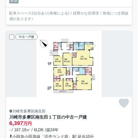
新築
駐車スペース2台分あり(車種による)！緑豊かな住環境！角地につき開放
感があります♪
中古一戸建
川崎市多摩区南生田
川崎市多摩区南生田１丁目の中古一戸建
6,397
万円
- / 167.19㎡ / 6LDK /築24年
小田急小田原線「読売ランド前」駅 徒歩10分