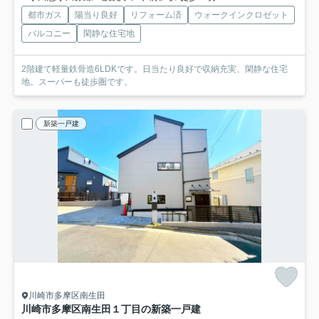
都市ガス
陽当り良好
リフォーム済
ウォークインクロゼット
バルコニー
閑静な住宅地
2階建て軽量鉄骨造6LDKです。日当たり良好で収納充実、閑静な住宅
地。スーパーも徒歩圏です。
新築一戸建
川崎市多摩区南生田
川崎市多摩区南生田１丁目の新築一戸建