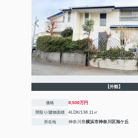
【外観】
8,500万円
価格
4LDK/138.11㎡
間取り/建物面積
神奈川県
横浜市神奈川区
旭ケ丘
所在地