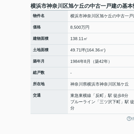
横浜市神奈川区旭ケ丘の中古一戸建の基本
物件名
横浜市神奈川区旭ケ丘の中古一戸
価格
8,500万円
建物面積
138.11㎡
土地面積
49.71坪(164.36㎡)
築年月
1984年8月（築42年）
総戸数
-
所在地
神奈川県
横浜市神奈川区
旭ケ丘
交通
東急東横線
「
反町
」駅 徒歩8分
ブルーライン
「
三ツ沢下町
」駅 徒
分