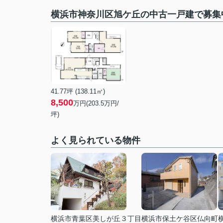
横浜市神奈川区旭ケ丘の中古一戸建で募集
41.77坪 (138.11㎡)
8,500
万円(
203.5
万円/
坪)
よく見られている物件
横浜市青葉区美しが丘３丁目
横浜市保土ケ谷区仏向町