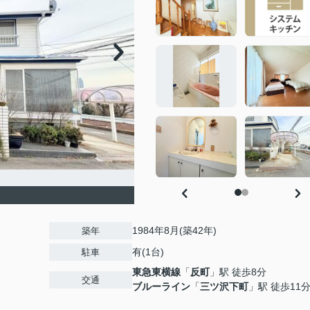
1984年8月(築42年)
築年
有(1台)
駐車
東急東横線
「
反町
」駅 徒歩8分
交通
ブルーライン
「
三ツ沢下町
」駅 徒歩11