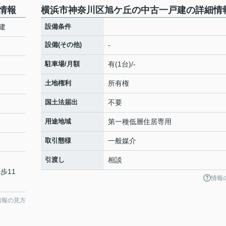
情報
横浜市神奈川区旭ケ丘の中古一戸建の詳細情
建
設備条件
設備(その他)
-
駐車場/月額
有(1台)/-
土地権利
所有権
国土法届出
不要
用途地域
第一種低層住居専用
取引態様
一般媒介
引渡し
相談
歩11
情報
情報の見方