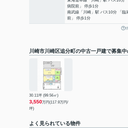
東海道本線
「
川崎
」駅 バス10分
病院前」 停歩1分
南武線
「
川崎
」駅 バス10分 「臨
前」 停歩1分
川崎市川崎区追分町の中古一戸建で募集中
30.11坪 (99.56㎡)
3,550
万円(
117.9
万円/
坪)
よく見られている物件