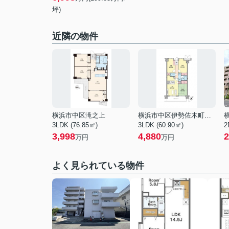
坪)
近隣の物件
横浜市中区滝之上
横浜市中区伊勢佐木町６丁目
3LDK (76.85㎡)
3LDK (60.90㎡)
2
3,998
4,880
2
万円
万円
よく見られている物件