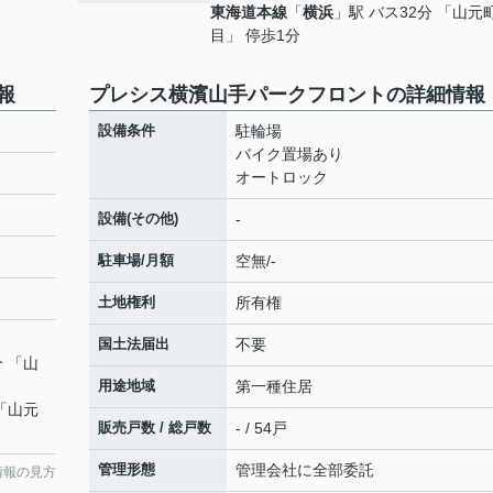
東海道本線
「
横浜
」駅 バス32分 「山元
目」 停歩1分
報
プレシス横濱山手パークフロントの詳細情報
設備条件
駐輪場
バイク置場あり
オートロック
設備(その他)
-
駐車場/月額
空無/-
土地権利
所有権
国土法届出
不要
分 「山
用途地域
第一種住居
 「山元
販売戸数 / 総戸数
- / 54戸
管理形態
管理会社に全部委託
情報の見方