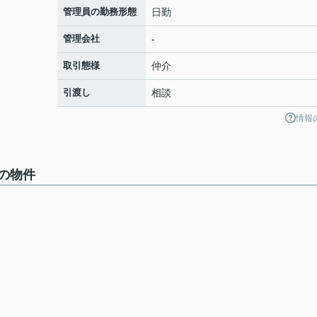
管理員の勤務形態
日勤
管理会社
-
取引態様
仲介
引渡し
相談
情報
の物件