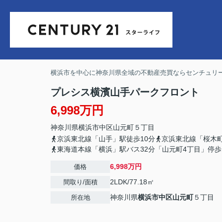
横浜市を中心に神奈川県全域の不動産売買ならセンチュリー
プレシス横濱山手パークフロント
6,998万円
神奈川県
横浜市中区
山元町
５丁目
京浜東北線「山手」駅徒歩10分
京浜東北線「桜木町
東海道本線「横浜」駅バス32分「山元町4丁目」停歩
6,998万円
価格
2LDK/77.18㎡
間取り/面積
神奈川県
横浜市中区
山元町
５丁目
所在地