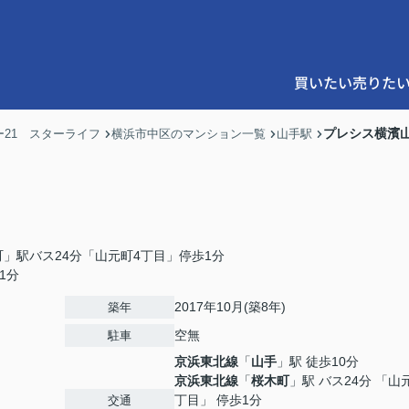
買いたい
売りた
プレシス横濱
21 スターライフ
横浜市中区のマンション一覧
山手駅
」駅バス24分「山元町4丁目」停歩1分
1分
2017年10月(築8年)
築年
空無
駐車
京浜東北線
「
山手
」駅 徒歩10分
京浜東北線
「
桜木町
」駅 バス24分 「山
丁目」 停歩1分
交通