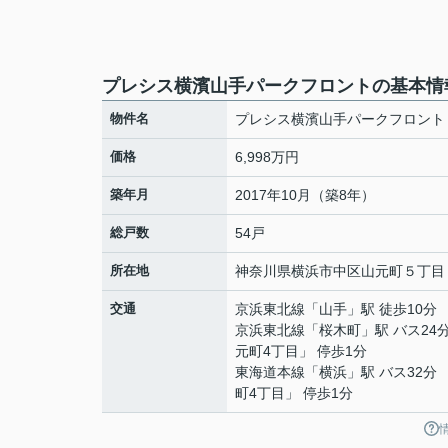
プレシス横濱山手パークフロントの基本情
物件名
プレシス横濱山手パークフロント
価格
6,998万円
築年月
2017年10月（築8年）
総戸数
54戸
所在地
神奈川県
横浜市中区
山元町
５丁目
交通
京浜東北線
「
山手
」駅 徒歩10分
京浜東北線
「
桜木町
」駅 バス24
元町4丁目」 停歩1分
東海道本線
「
横浜
」駅 バス32分
町4丁目」 停歩1分