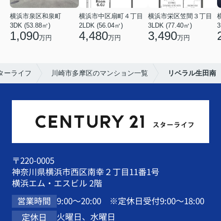
横浜市泉区和泉町
横浜市中区扇町４丁目
横浜市栄区笠間３丁目
3DK (53.88㎡)
2LDK (56.04㎡)
3LDK (77.40㎡)
3
1,090
4,480
3,490
万円
万円
万円
ターライフ
川崎市多摩区のマンション一覧
リベラル生田南
〒220-0005
神奈川県横浜市西区南幸２丁目11番1号
横浜エム・エスビル 2階
9:00～20:00 ※定休日受付9:00～18:00
営業時間
火曜日、水曜日
定休日