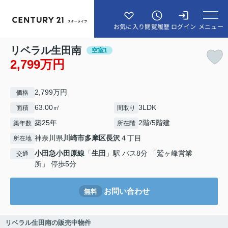
メニュー
お気に入り
閲覧履歴
ログイン
リベラル生田南
空室1
2,799万円
2,799万円
価格
63.00㎡
3LDK
面積
間取り
築25年
2階/5階建
築年数
所在階
神奈川県
川崎市多摩区
長沢
４丁目
所在地
小田急小田原線
「
生田
」駅 バス8分 「鷲ヶ峰営業
交通
所」 停歩5分
お問い合わせ
無料
リベラル生田南の販売中物件