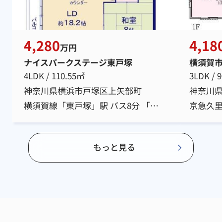
4,280
4,18
万円
ナイスパークステージ東戸塚
横須賀
4LDK / 110.55㎡
3LDK / 
神奈川県横浜市戸塚区上矢部町
神奈川
横須賀線「東戸塚」駅 バス8分 「公園前」 停歩8分
もっと見る