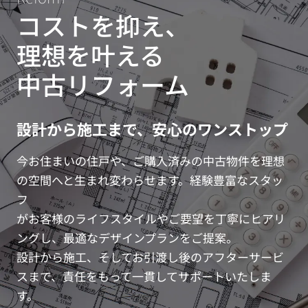
探しを本格的に始める方も、すでに
将来性
コストを抑え、
候補を絞り込んでいる方も、横浜市
きたい
戸塚区での暮らしを具体的にイメー
めるこ
理想を叶える
ジできる内容となっています。読み
イルに
進めながら、ご家庭ならではの優先
ージし
中古リフォーム
条件を整理し、後悔のない...
い選びの
設計から施工まで、安心のワンストップ
今お住まいの住戸や、ご購入済みの中古物件を理想
の空間へと生まれ変わらせます。経験豊富なスタッ
フ
がお客様のライフスタイルやご要望を丁寧にヒアリ
ングし、最適なデザインプランをご提案。
設計から施工、そしてお引渡し後のアフターサービ
スまで、責任をもって一貫してサポートいたしま
す。