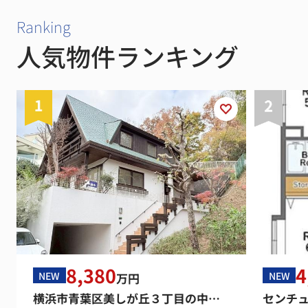
Ranking
人気物件ランキング
8,380
4
NEW
NEW
万円
横浜市青葉区美しが丘３丁目の中古一戸建
センチ