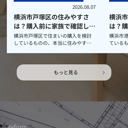
2026.08.07
横浜市戸塚区の住みやすさ
横浜
は？購入前に家族で確認した
は？
いポイント
便性
横浜市戸塚区で住まいの購入を検討
横浜市
しているものの、本当に住みやすい
ている
のか、子育て環境や交通利便性はど
リーに
うかなど、不安や疑問を抱えていま
感じて
せんか。同じ予算でも、エリア選び
やすさ
や事前のチェックポイントを押さえ
教育、
もっと見る
ているかどうかで、入居後の満足度
認した
は大きく変わります。そこでこの記
す。し
事では、ファミリー層の視点から、
判断す
横浜市戸塚区の住みやすさを基礎情
リーに
報から子育て環境、治安や防災、そ
です。
して購入前に確認したいポイントま
基本デ
で丁寧に解説します♪これから物件
利便性
Reform