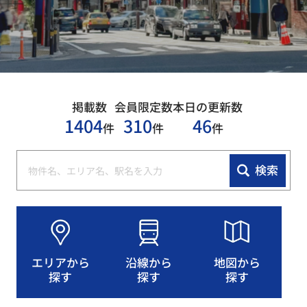
掲載数
会員限定数
本日の更新数
1404
310
46
件
件
件
検索
エリアから
沿線から
地図から
探す
探す
探す