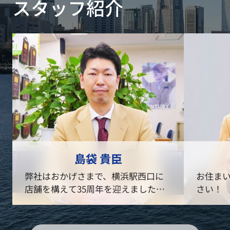
スタッフ紹介
島袋 貴臣
弊社はおかげさまで、横浜駅西口に
お住ま
店舗を構えて35周年を迎えました。
さい！
これからも『笑顔と感動を。』とい
う言葉を企業スローガンに掲げ、出
会ったすべての皆様に真心を届けら