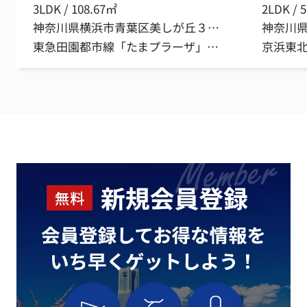
3LDK / 108.67㎡
2LDK / 
神奈川県横浜市青葉区美しが丘３丁目
神奈川
東急田園都市線「たまプラーザ」駅 徒歩22分
京浜東北