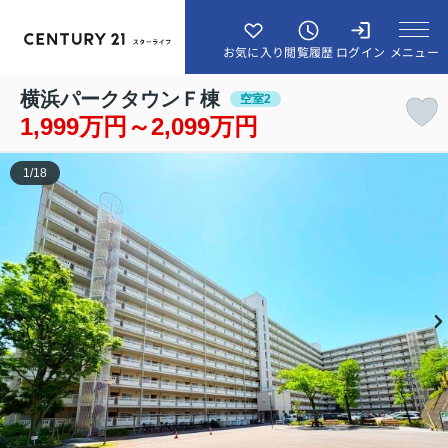
メニュー
お気に入り
閲覧履歴
ログイン
横浜パークタウンＦ棟
空室2
1,999万円～2,099万円
1
/
18