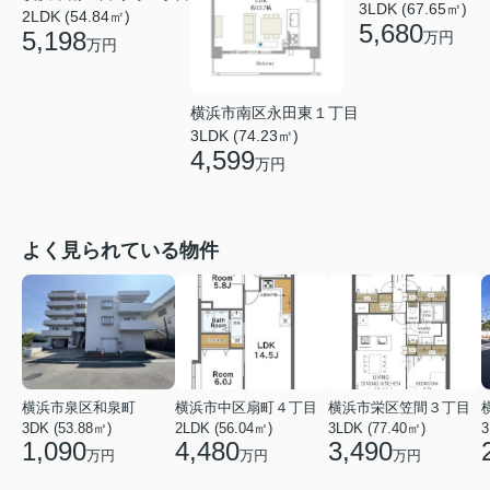
3LDK (67.65㎡)
2LDK (54.84㎡)
5,680
5,198
万円
万円
横浜市南区永田東１丁目
3LDK (74.23㎡)
4,599
万円
よく見られている物件
横浜市泉区和泉町
横浜市中区扇町４丁目
横浜市栄区笠間３丁目
3DK (53.88㎡)
2LDK (56.04㎡)
3LDK (77.40㎡)
3
1,090
4,480
3,490
万円
万円
万円