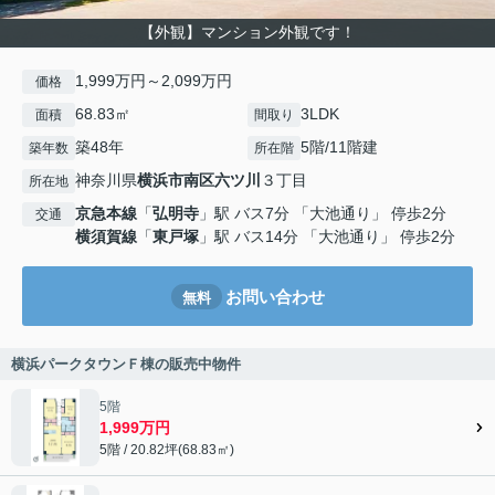
【外観】マンション外観です！
1,999万円～2,099万円
価格
68.83㎡
3LDK
面積
間取り
築48年
5階/11階建
築年数
所在階
神奈川県
横浜市南区
六ツ川
３丁目
所在地
京急本線
「
弘明寺
」駅 バス7分 「大池通り」 停歩2分
交通
横須賀線
「
東戸塚
」駅 バス14分 「大池通り」 停歩2分
お問い合わせ
無料
横浜パークタウンＦ棟の販売中物件
5階
1,999万円
5階 / 20.82坪(68.83㎡)