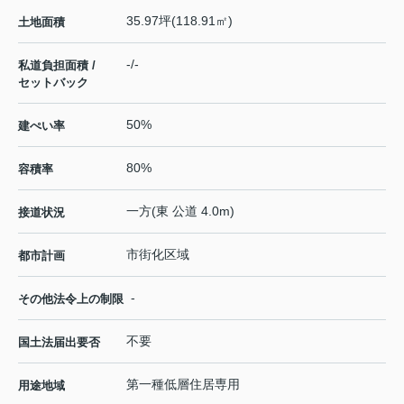
35.97坪(118.91㎡)
土地面積
-/-
私道負担面積 /
セットバック
50%
建ぺい率
80%
容積率
一方(東 公道 4.0m)
接道状況
市街化区域
都市計画
-
その他法令上の制限
不要
国土法届出要否
第一種低層住居専用
用途地域