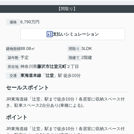
【間取り】
6,790万円
価格
支払いシミュレーション
88.08㎡
3LDK
建物面積
間取り
予定
2階建
築年数
階建て
神奈川県
藤沢市
辻堂元町
２丁目
所在地
東海道本線
「
辻堂
」駅 徒歩10分
交通
セールスポイント
JR東海道線「辻堂」駅まで徒歩10分！各居室に収納スペース付
き。駐車スペース2台分あり(車種による)。
ポイント
JR東海道線「辻堂」駅まで徒歩10分！各居室に収納スペース付