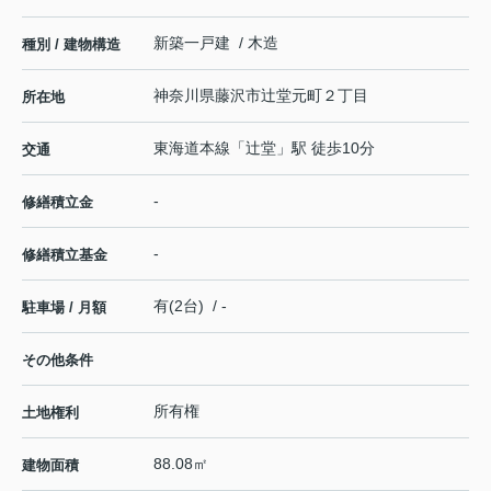
新築一戸建 / 木造
種別 / 建物構造
神奈川県
藤沢市
辻堂元町
２丁目
所在地
東海道本線
「
辻堂
」駅 徒歩10分
交通
-
修繕積立金
-
修繕積立基金
有(2台) / -
駐車場 / 月額
その他条件
所有権
土地権利
88.08㎡
建物面積