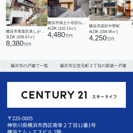
4
横浜市保土ケ谷区仏向町
横浜市栄区中野町
4LDK (110.13㎡)
横浜市青葉区美しが丘３丁目
4LDK (104.95㎡)
4,480
万円
4,250
3LDK (108.67㎡)
万円
8,380
万円
藤沢市の戸建て一覧
藤沢市辻堂元町２丁目の新築一戸建
〒220-0005
神奈川県横浜市西区南幸２丁目11番1号
横浜エム・エスビル 2階