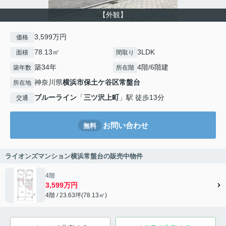
【外観】
3,599万円
価格
78.13㎡
3LDK
面積
間取り
築34年
4階/6階建
築年数
所在階
神奈川県
横浜市保土ケ谷区
常盤台
所在地
ブルーライン
「
三ツ沢上町
」駅 徒歩13分
交通
お問い合わせ
無料
ライオンズマンション横浜常盤台の販売中物件
4階
3,599万円
4階 / 23.63坪(78.13㎡)