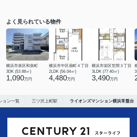
よく見られている物件
横浜市泉区和泉町
横浜市中区扇町４丁目
横浜市栄区笠間３丁目
3DK (53.88㎡)
2LDK (56.04㎡)
3LDK (77.40㎡)
3
1,090
4,480
3,490
万円
万円
万円
ション一覧
三ツ沢上町駅
ライオンズマンション横浜常盤台