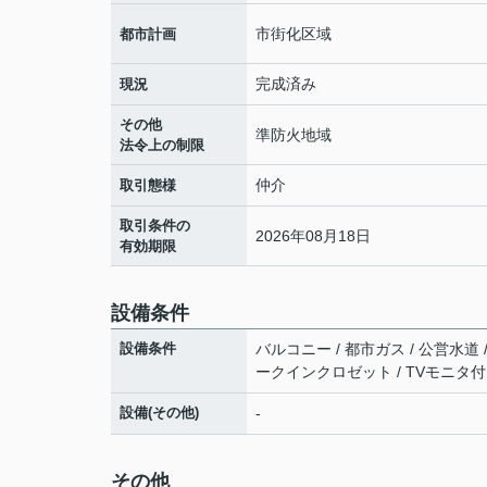
市街化区域
都市計画
完成済み
現況
その他
準防火地域
法令上の制限
仲介
取引態様
取引条件の
2026年08月18日
有効期限
設備条件
設備条件
バルコニー / 都市ガス / 公営水道 
ークインクロゼット / TVモニタ
設備(その他)
-
その他