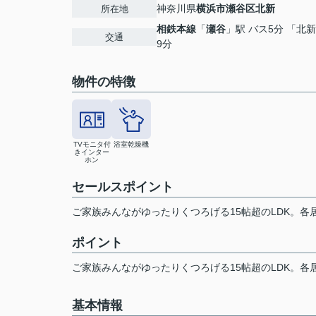
神奈川県
横浜市瀬谷区
北新
所在地
相鉄本線
「
瀬谷
」駅 バス5分 「北
交通
9分
物件の特徴
TVモニタ付
浴室乾燥機
きインター
ホン
セールスポイント
ご家族みんながゆったりくつろげる15帖超のLDK。各
ポイント
ご家族みんながゆったりくつろげる15帖超のLDK。各
基本情報