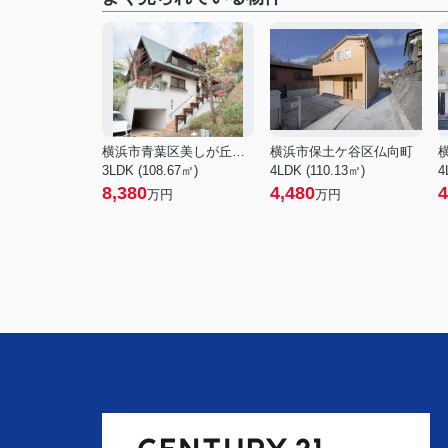
横浜市青葉区美しが丘３丁目
横浜市保土ケ谷区仏向町
3LDK (108.67㎡)
4LDK (110.13㎡)
4
8,380
4,480
4
万円
万円