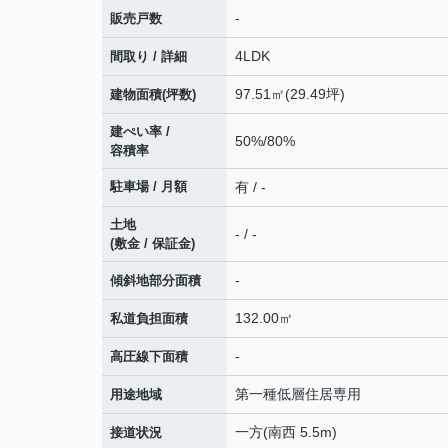
-
販売戸数
4LDK
間取り / 詳細
97.51㎡(29.49坪)
建物面積(坪数)
建ぺい率 /
50%/80%
容積率
駐車場 / 月額
有 / -
土地
- / -
(敷金 / 保証金)
-
傾斜地部分面積
132.00㎡
私道負担面積
-
高圧線下面積
第一種低層住居専用
用途地域
一方(南西 5.5m)
接道状況