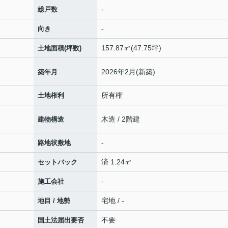
-
総戸数
-
向き
157.87㎡(47.75坪)
土地面積(坪数)
2026年2月(新築)
築年月
所有権
土地権利
木造 / 2階建
建物構造
-
路地状敷地
済 1.24㎡
セットバック
-
施工会社
宅地 / -
地目 / 地勢
不要
国土法届出要否