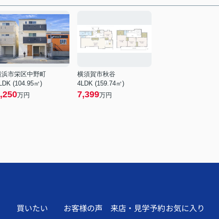
横浜市栄区中野町
横須賀市秋谷
LDK (104.95㎡)
4LDK (159.74㎡)
,250
7,399
万円
万円
買いたい
お客様の声
来店・見学予約
お気に入り