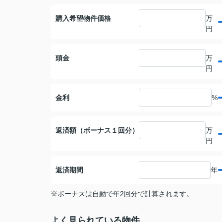
購入希望物件価格
万
円
頭金
万
円
金利
%
返済額（ボーナス１回分）
万
円
返済期間
年
※ボーナスは自動で年2回分で計算されます。
よく見られている物件