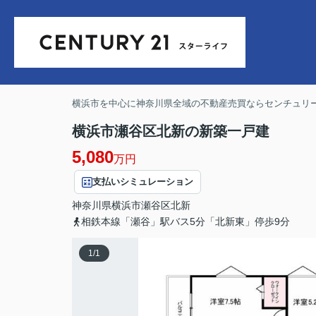
横浜市を中心に神奈川県全域の不動産売買ならセンチュリー
横浜市瀬谷区北新の新築一戸建
5,080
万円
支払いシミュレーション
神奈川県
横浜市瀬谷区
北新
相鉄本線「瀬谷」駅バス5分「北新東」停歩9分
1
/
1