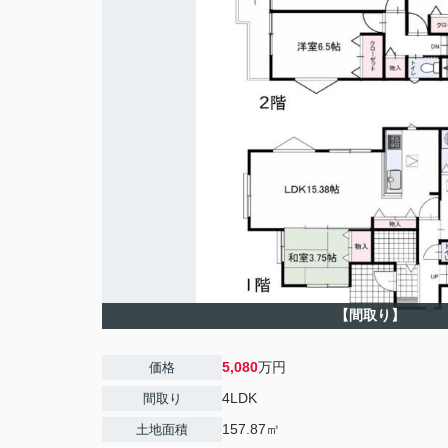
【間取り】
5,080
万円
価格
4LDK
間取り
157.87㎡
土地面積