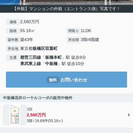
【外観】マンションの外観（エントランス側）写真です！
2,580万円
価格
55.18㎡
1LDK
面積
間取り
築43年
3階/4階建
築年数
所在階
東京都
板橋区
双葉町
所在地
都営三田線
「
板橋本町
」駅 徒歩9分
交通
東武東上線
「
中板橋
」駅 徒歩10分
お問い合わせ
無料
中板橋花井ローヤルコーポの販売中物件
3階
2,580万円
3階 / 16.69坪(55.18㎡)