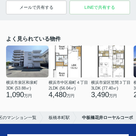
メールで共有する
LINEで共有する
よく見られている物件
横浜市泉区和泉町
横浜市中区扇町４丁目
横浜市栄区笠間３丁目
3DK (53.88㎡)
2LDK (56.04㎡)
3LDK (77.40㎡)
3
1,090
4,480
3,490
万円
万円
万円
区のマンション一覧
板橋本町駅
中板橋花井ローヤルコーポ