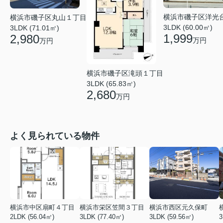
横浜市磯子区洋光
横浜市磯子区丸山１丁目
3LDK (60.00㎡)
3LDK (71.01㎡)
1,999
2,980
万円
万円
横浜市磯子区滝頭１丁目
3LDK (65.83㎡)
2,680
万円
よく見られている物件
横浜市中区扇町４丁目
横浜市栄区笠間３丁目
横浜市西区元久保町
2LDK (56.04㎡)
3LDK (77.40㎡)
3LDK (59.56㎡)
3