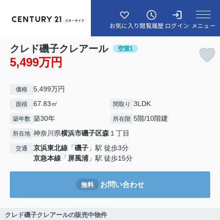
メニュー
お気に入り
閲覧履歴
ログイン
クレド磯子クレアール
空室1
5,499万円
5,499万円
価格
67.83㎡
3LDK
面積
間取り
築30年
5階/10階建
築年数
所在階
神奈川県
横浜市磯子区
森
１丁目
所在地
京浜東北線
「
磯子
」駅 徒歩3分
交通
京急本線
「
屏風浦
」駅 徒歩15分
お問い合わせ
無料
クレド磯子クレアールの販売中物件