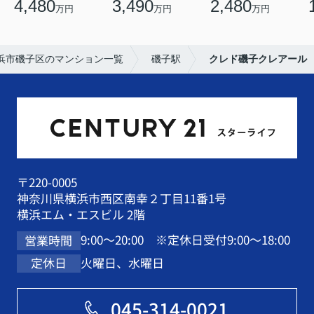
4,480
3,490
2,480
万円
万円
万円
浜市磯子区のマンション一覧
磯子駅
クレド磯子クレアール
〒220-0005
神奈川県横浜市西区南幸２丁目11番1号
横浜エム・エスビル 2階
9:00～20:00 ※定休日受付9:00～18:00
営業時間
火曜日、水曜日
定休日
045-314-0021