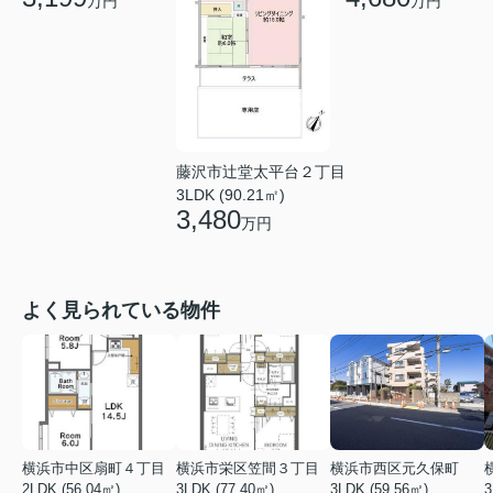
万円
万円
藤沢市辻堂太平台２丁目
3LDK (90.21㎡)
3,480
万円
よく見られている物件
横浜市中区扇町４丁目
横浜市栄区笠間３丁目
横浜市西区元久保町
2LDK (56.04㎡)
3LDK (77.40㎡)
3LDK (59.56㎡)
3