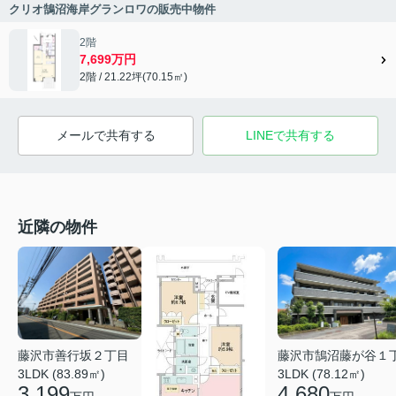
クリオ鵠沼海岸グランロワの販売中物件
2階
7,699万円
2階 / 21.22坪(70.15㎡)
メールで共有する
LINEで共有する
近隣の物件
藤沢市善行坂２丁目
藤沢市鵠沼藤が谷１
3LDK (83.89㎡)
3LDK (78.12㎡)
3,199
4,680