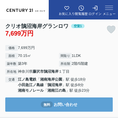
メニュー
お気に入り
閲覧履歴
ログイン
クリオ鵠沼海岸グランロワ
空室1
7,699万円
7,699万円
価格
70.15㎡
1LDK
面積
間取り
築3年
2階/5階建
築年数
所在階
神奈川県
藤沢市
鵠沼海岸
１丁目
所在地
江ノ島電鉄
「
湘南海岸公園
」駅 徒歩18分
交通
小田急江ノ島線
「
鵠沼海岸
」駅 徒歩8分
湘南モノレール
「
湘南江の島
」駅 徒歩23分
お問い合わせ
無料