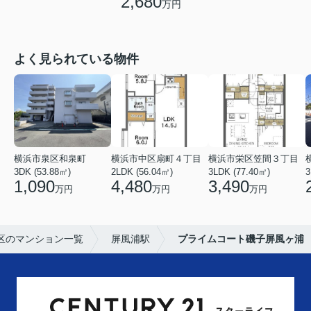
2,680
万円
よく見られている物件
横浜市泉区和泉町
横浜市中区扇町４丁目
横浜市栄区笠間３丁目
3DK (53.88㎡)
2LDK (56.04㎡)
3LDK (77.40㎡)
3
1,090
4,480
3,490
万円
万円
万円
区のマンション一覧
屏風浦駅
プライムコート磯子屏風ヶ浦