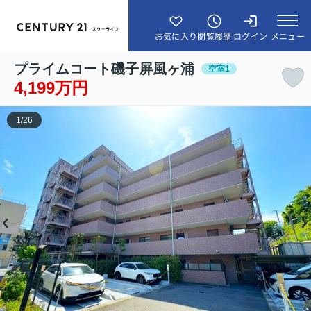
メニュー
お気に入り
閲覧履歴
ログイン
プライムコート磯子屏風ヶ浦
空室1
4,199万円
1
/
26