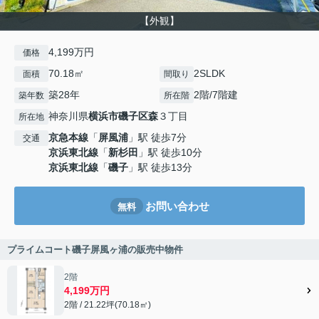
【外観】
4,199万円
価格
70.18㎡
2SLDK
面積
間取り
築28年
2階/7階建
築年数
所在階
神奈川県
横浜市磯子区
森
３丁目
所在地
京急本線
「
屏風浦
」駅 徒歩7分
交通
京浜東北線
「
新杉田
」駅 徒歩10分
京浜東北線
「
磯子
」駅 徒歩13分
お問い合わせ
無料
プライムコート磯子屏風ヶ浦の販売中物件
2階
4,199万円
2階 / 21.22坪(70.18㎡)