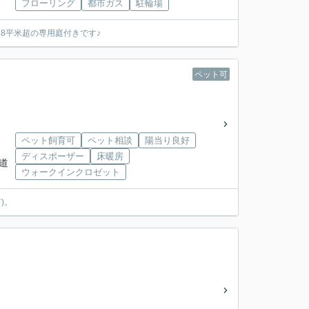
フローリング
都市ガス
駐輪場
8平米超の専用庭付きです♪
ペット可
ペット飼育可
ペット相談
陽当り良好
ディスポーザー
床暖房
水道
ウォークインクロゼット
)。