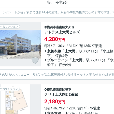
谷」 停歩2分
ーライン「下永谷」駅まで徒歩14分の立地。永谷小学校隣接の安心の子育て環境。2
中古マンション
横浜市港南区
大久保
アトラス上大岡ヒルズ
4,280
万円
5階 / 71.36㎡ / 3LDK /築13年 /7階建
京急本線
「
上大岡
」駅 バス11分 「水道橋
下」 停歩4分
ブルーライン
「
上大岡
」駅 バス11分 「
橋下」 停歩4分
きの明るいバルコニー！リビングには床暖房付き♪愛するペットと暮らせます(細則有
中古マンション
横浜市港南区
笹下
クリオ上大岡2 2番館
2,180
万円
5階 / 46.79㎡ / 2DK /築37年 /6階建
京急本線
「
上大岡
」駅 徒歩14分