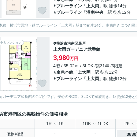
ブルーライン
「
上大岡
」駅 徒歩14分
ブルーライン
「
港南中央
」駅 徒歩12分
本線・横浜市営地下鉄ブルーライン「上大岡」駅まで徒歩14分。南東向きにつき陽
中古マンション
横浜市港南区
最戸
上大岡ガーデニア弐番館
3,980
万円
4階 / 65.02㎡ / 3LDK /築31年 /6階建
京急本線
「
上大岡
」駅 徒歩12分
ブルーライン
「
上大岡
」駅 徒歩12分
岡ガーデニア弐番館のご紹介です。安心のRC造、3LDKで家族向き。駅徒歩12分と
浜市港南区の掲載物件の価格相場
1R ～ 1K
1DK ～ 1LDK
2K ～ 
-
-
価格相場
383