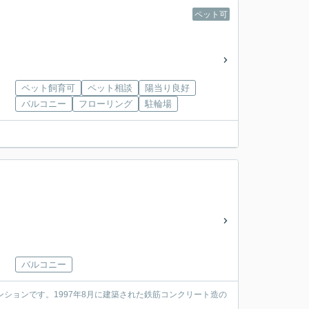
ペット可
ペット飼育可
ペット相談
陽当り良好
バルコニー
フローリング
駐輪場
バルコニー
ションです。1997年8月に建築された鉄筋コンクリート造の