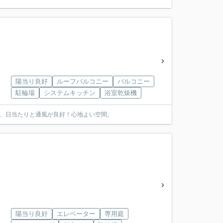
陽当り良好
ルーフバルコニー
バルコニー
駐輪場
システムキッチン
浴室乾燥機
で、日当たりと通風が良好！心地よい空間。
陽当り良好
エレベーター
専用庭