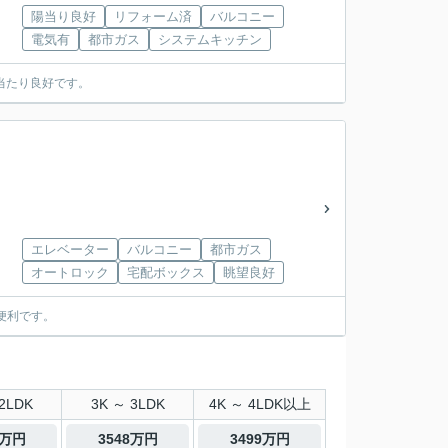
陽当り良好
リフォーム済
バルコニー
電気有
都市ガス
システムキッチン
当たり良好です。
エレベーター
バルコニー
都市ガス
オートロック
宅配ボックス
眺望良好
便利です。
2LDK
3K ～ 3LDK
4K ～ 4LDK以上
0万円
3548万円
3499万円