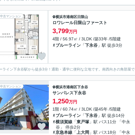
中古マンション
横浜市港南区
日限山
ロワレール日限山ファースト
3,799
万円
4階 / 56.97㎡ / 3LDK /築33年 /5階建
ブルーライン
「
下永谷
」駅 徒歩3分
ーライン下永谷駅から徒歩3分！通勤・通学に便利な立地です。南西向きの角部屋
中古マンション
横浜市港南区
下永谷
サンパレス下永谷
1,250
万円
1階 / 60.74㎡ / 3LDK /築45年 /5階建
ブルーライン
「
下永谷
」駅 徒歩14分
横須賀線
「
東戸塚
」駅 バス11分 「中永
谷」 停歩2分
京急本線
「
上大岡
」駅 バス18分 「中永