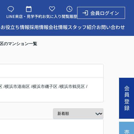
会員ログイン
LINE
来店・見学予約
お気に入り
閲覧履歴
い
お役立ち情報
採用情報
会社情報
スタッフ紹介
お問い合わせ
区のマンション一覧
区
/
横浜市港南区
/
横浜市磯子区
/
横浜市鶴見区
/
会員登録