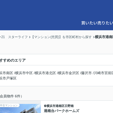
買いたい
売りた
横浜市港南
21 スターライフ
【マンション(売買)】を市区町村から探す
すすめのエリア
浜市南区
/
横浜市中区
/
横浜市港北区
/
横浜市金沢区
/
藤沢市
/
川崎市宮前
浜市戸塚区
会員物件 6件）
中古マンション
横浜市港南区
日野南
港南台パークホームズ