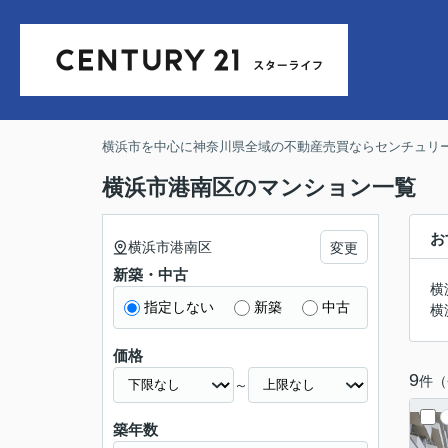
横浜市を中心に神奈川県全域の不動産売買ならセンチュリー
横浜市港南区のマンション一覧
お
横浜市港南区
変更
新築・中古
横
指定しない
新築
中古
横
価格
9
件（
～
築年数