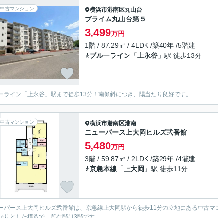
中古マンション
横浜市港南区
丸山台
プライム丸山台第５
3,499
万円
1階 / 87.29㎡ / 4LDK /築40年 /5階建
ブルーライン
「
上永谷
」駅 徒歩13分
ーライン「上永谷」駅まで徒歩13分！南傾斜につき、陽当たり良好です。
中古マンション
横浜市港南区
港南
ニューパース上大岡ヒルズ弐番館
5,480
万円
3階 / 59.87㎡ / 2LDK /築29年 /4階建
京急本線
「
上大岡
」駅 徒歩11分
ーパース上大岡ヒルズ弐番館は、京急線上大岡駅から徒歩11分の立地にある中古マン
かりとした構造で、所在階は3階です。