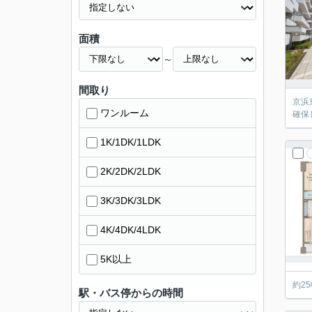
面積
～
間取り
京浜
ワンルーム
確保
1K/1DK/1LDK
2K/2DK/2LDK
3K/3DK/3LDK
4K/4DK/4LDK
5K以上
約2
駅・バス停からの時間