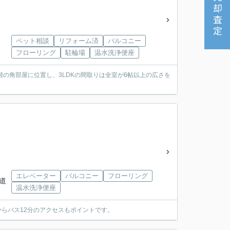
売却査定
ペット相談
リフォーム済
バルコニー
フローリング
駐輪場
温水洗浄便座
の角部屋に位置し、3LDKの間取りは全室が6帖以上の広さを
エレベーター
バルコニー
フローリング
水道
温水洗浄便座
からバス12分のアクセスもポイントです。