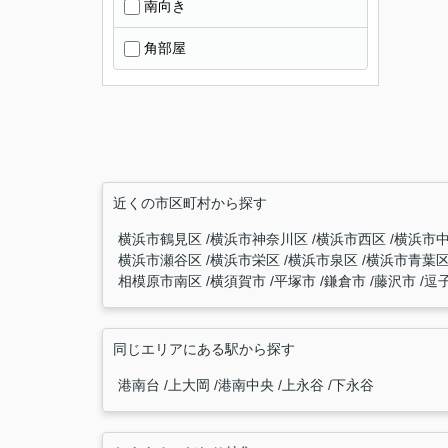
南向き
角部屋
近くの市区町村から探す
横浜市鶴見区
横浜市神奈川区
横浜市西区
横浜市
横浜市瀬谷区
横浜市栄区
横浜市泉区
横浜市青葉
相模原市南区
横須賀市
平塚市
鎌倉市
藤沢市
逗
同じエリアにある駅から探す
港南台
上大岡
港南中央
上永谷
下永谷