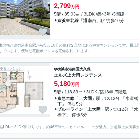
2,799
万円
5階 / 85.93㎡ / 3LDK /築43年 /5階建
京浜東北線
「
港南台
」駅 徒歩10分
東北根岸線の港南台駅から徒歩10分の便利な立地にある中古マンションです。最上階
しています。便利な宅配ボックスも完備されています。
中古マンション
横浜市港南区
大久保
エルズ上大岡レジデンス
5,180
万円
5階 / 118.89㎡ / 3LDK /築18年 /5階建
京急本線
「
上大岡
」駅 バス12分 「水道橋
下」 停歩5分
ブルーライン
「
上大岡
」駅 バス12分 「
橋下」 停歩5分
5帖LDKの3LDK間取りです。約46平米のスカイバルコニーが魅力。京急線上大岡駅