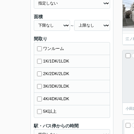
面積
～
間取り
江ノ
ワンルーム
1K/1DK/1LDK
2K/2DK/2LDK
3K/3DK/3LDK
4K/4DK/4LDK
小田
5K以上
駅・バス停からの時間