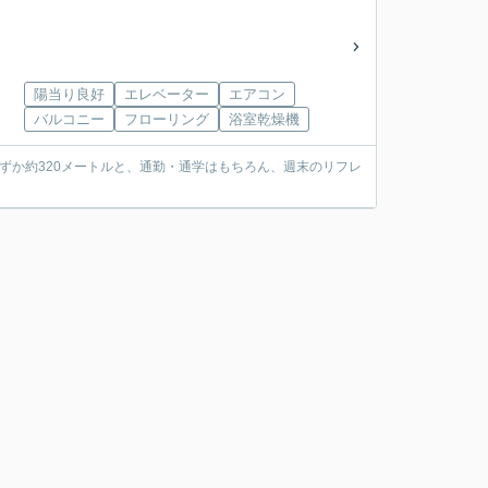
陽当り良好
エレベーター
エアコン
バルコニー
フローリング
浴室乾燥機
ずか約320メートルと、通勤・通学はもちろん、週末のリフレ