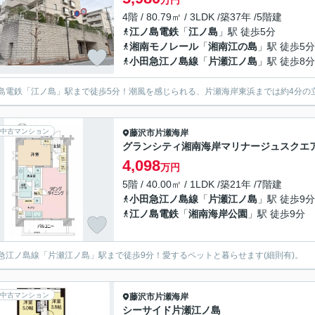
万円
4階 / 80.79㎡ / 3LDK /築37年 /5階建
江ノ島電鉄
「
江ノ島
」駅 徒歩5分
湘南モノレール
「
湘南江の島
」駅 徒歩5分
小田急江ノ島線
「
片瀬江ノ島
」駅 徒歩8分
島電鉄「江ノ島」駅まで徒歩5分！潮風を感じられる、片瀬海岸東浜までは約4分の
中古マンション
藤沢市
片瀬海岸
グランシティ湘南海岸マリナージュスクエ
4,098
万円
5階 / 40.00㎡ / 1LDK /築21年 /7階建
小田急江ノ島線
「
片瀬江ノ島
」駅 徒歩9分
江ノ島電鉄
「
湘南海岸公園
」駅 徒歩9分
急江ノ島線「片瀬江ノ島」駅まで徒歩9分！愛するペットと暮らせます(細則有)。
中古マンション
藤沢市
片瀬海岸
シーサイド片瀬江ノ島