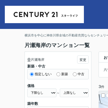
横浜市を中心に神奈川県全域の不動産売買ならセンチュリー
片瀬海岸のマンション一覧
お
片瀬海岸
変更
新築・中古
六
指定しない
新築
中古
価格
3
件
～
築年数