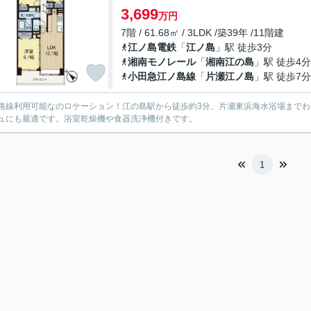
3,699
万円
7階 / 61.68㎡ / 3LDK /築39年 /11階建
江ノ島電鉄
「
江ノ島
」駅 徒歩3分
湘南モノレール
「
湘南江の島
」駅 徒歩4分
小田急江ノ島線
「
片瀬江ノ島
」駅 徒歩7分
路線利用可能なのロケーション！江の島駅から徒歩約3分、片瀬東浜海水浴場までわ
ュにも最適です。浴室乾燥機や食器洗浄機付きです。
1