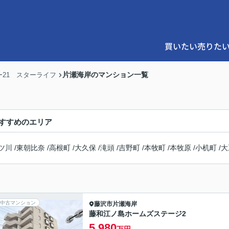
買いたい
売りた
片瀬海岸のマンション一覧
21 スターライフ
すすめのエリア
ツ川
/
東朝比奈
/
高根町
/
大久保
/
滝頭
/
吉野町
/
本牧町
/
本牧原
/
小机町
/
大
中古マンション
藤沢市
片瀬海岸
藤和江ノ島ホームズステージ2
5,980