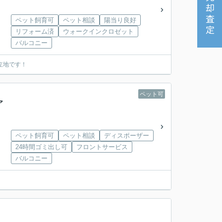
売却査定
ペット飼育可
ペット相談
陽当り良好
リフォーム済
ウォークインクロゼット
バルコニー
立地です！
ペット可
ア
ペット飼育可
ペット相談
ディスポーザー
24時間ゴミ出し可
フロントサービス
バルコニー