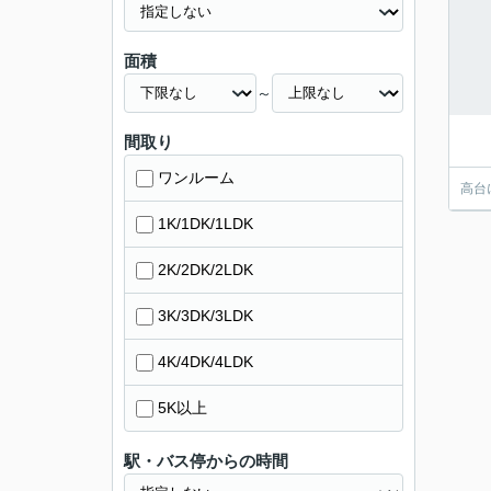
面積
～
間取り
ワンルーム
高台
1K/1DK/1LDK
2K/2DK/2LDK
3K/3DK/3LDK
4K/4DK/4LDK
5K以上
駅・バス停からの時間