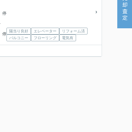
売却査定
 停
ヶ
陽当り良好
エレベーター
リフォーム済
 停
バルコニー
フローリング
電気有
。