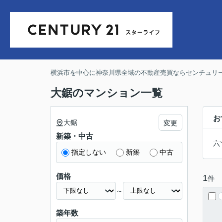
横浜市を中心に神奈川県全域の不動産売買ならセンチュリー
大鋸のマンション一覧
お
大鋸
変更
新築・中古
六
指定しない
新築
中古
価格
1
件
～
築年数