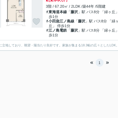
万円
3階 / 67.20㎡ / 2LDK /築44年 /5階建
東海道本線
「
藤沢
」駅 バス8分 「緑ヶ丘」
歩1分
小田急江ノ島線
「
藤沢
」駅 バス8分 「緑
丘」 停歩1分
江ノ島電鉄
「
藤沢
」駅 バス8分 「緑ヶ丘」
歩1分
に立地しており、眺望・陽当たり良好です。家族が集まる18.3帖の広々としたLDK
1