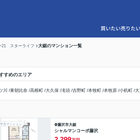
買いたい
売りた
大鋸のマンション一覧
21 スターライフ
すすめのエリア
ツ川
/
東朝比奈
/
高根町
/
大久保
/
滝頭
/
吉野町
/
本牧町
/
本牧原
/
小机町
/
大
中古マンション
藤沢市
大鋸
シャルマンコーポ藤沢
2,299