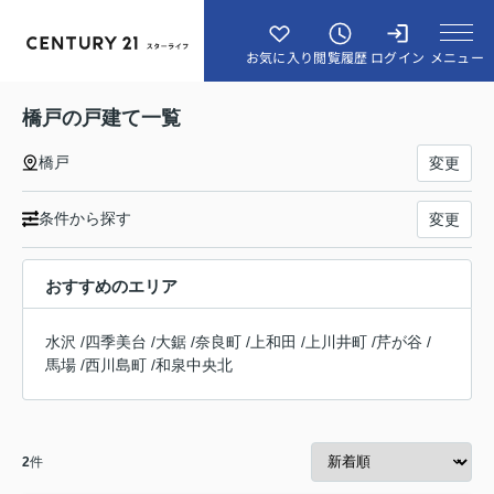
メニュー
お気に入り
閲覧履歴
ログイン
橋戸の戸建て一覧
橋戸
変更
条件から探す
変更
おすすめのエリア
水沢
/
四季美台
/
大鋸
/
奈良町
/
上和田
/
上川井町
/
芹が谷
/
馬場
/
西川島町
/
和泉中央北
2
件