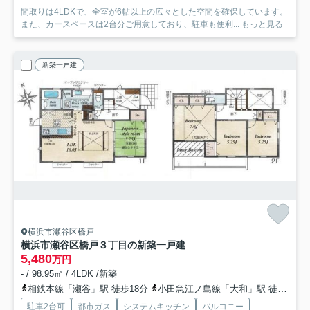
間取りは4LDKで、全室が6帖以上の広々とした空間を確保しています。
また、カースペースは2台分ご用意しており、駐車も便利...
もっと見る
新築一戸建
横浜市瀬谷区橋戸
横浜市瀬谷区橋戸３丁目の新築一戸建
5,480
万円
- / 98.95㎡ / 4LDK /新築
相鉄本線「瀬谷」駅 徒歩18分
小田急江ノ島線「大和」駅 徒歩23分
駐車2台可
都市ガス
システムキッチン
バルコニー