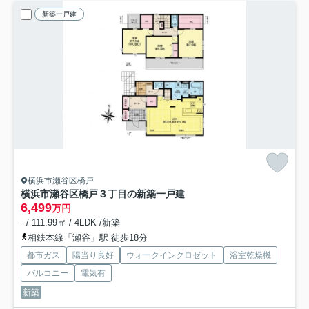
新築一戸建
横浜市瀬谷区橋戸
横浜市瀬谷区橋戸３丁目の新築一戸建
6,499
万円
- / 111.99㎡ / 4LDK /新築
相鉄本線「瀬谷」駅 徒歩18分
都市ガス
陽当り良好
ウォークインクロゼット
浴室乾燥機
バルコニー
電気有
新築