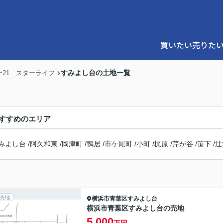
買いたい
売りた
すみよし台の土地一覧
21 スターライフ
すすめのエリア
みよし台
/
阿久和東
/
岡津町
/
鴨居
/
市ケ尾町
/
小町
/
梶原
/
芹が谷
/
笹下
/
辻
売地
横浜市青葉区
すみよし台
横浜市青葉区すみよし台の売地
5,000