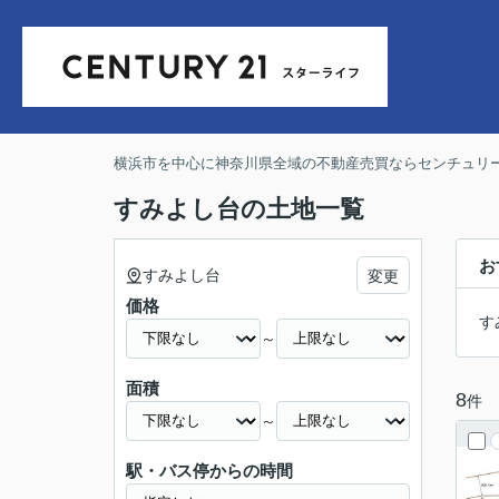
横浜市を中心に神奈川県全域の不動産売買ならセンチュリー
すみよし台の土地一覧
お
すみよし台
変更
価格
す
～
面積
8
件
～
駅・バス停からの時間