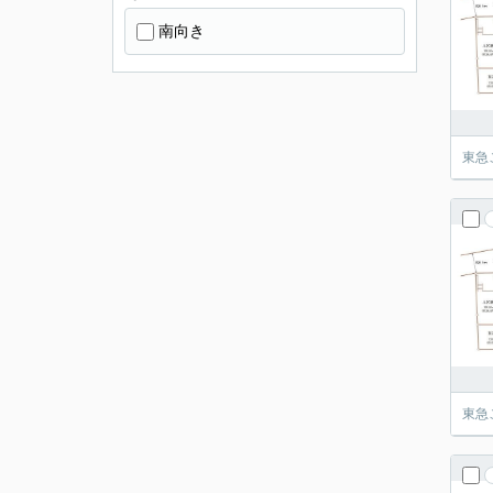
南向き
東急
東急