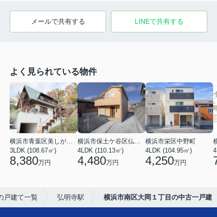
メールで共有する
LINEで共有する
よく見られている物件
横浜市青葉区美しが丘３丁目
横浜市保土ケ谷区仏向町
横浜市栄区中野町
3LDK (108.67㎡)
4LDK (110.13㎡)
4LDK (104.95㎡)
4
8,380
4,480
4,250
万円
万円
万円
の戸建て一覧
弘明寺駅
横浜市南区大岡１丁目の中古一戸建