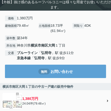
【外観】抜け感のあるルーフバルコニーは様々な用途でお使いいただけ
ます。
1,380万円
価格
79.48㎡
18.73坪
4DK
建物面積
土地面積
間取り
(61.94㎡)
築34年
築年数
神奈川県
横浜市南区
大岡
１丁目
所在地
ブルーライン
「
弘明寺
」駅 徒歩11分
交通
京急本線
「
弘明寺
」駅 徒歩9分
お問い合わせ
無料
横浜市南区大岡１丁目の中古一戸建の販売中物件
1,380万円
24.04坪(79.48㎡)