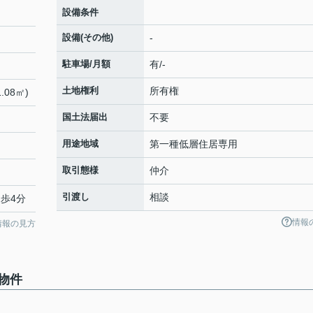
設備条件
設備(その他)
-
駐車場/月額
有/-
土地権利
所有権
.08㎡)
国土法届出
不要
用途地域
第一種低層住居専用
取引態様
仲介
引渡し
相談
徒歩4分
情報
情報の見方
物件