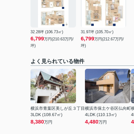
32.28坪 (106.73㎡)
31.97坪 (105.70㎡)
6,799
6,799
万円(
210.63
万円/
万円(
212.67
万円/
坪)
坪)
よく見られている物件
横浜市青葉区美しが丘３丁目
横浜市保土ケ谷区仏向町
3LDK (108.67㎡)
4LDK (110.13㎡)
4
8,380
4,480
4
万円
万円