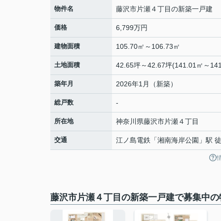
物件名
藤沢市片瀬４丁目の新築一戸建
価格
6,799万円
建物面積
105.70㎡～106.73㎡
土地面積
42.65坪～42.67坪(141.01㎡～141
築年月
2026年1月（新築）
総戸数
-
所在地
神奈川県
藤沢市
片瀬
４丁目
交通
江ノ島電鉄
「
湘南海岸公園
」駅 
藤沢市片瀬４丁目の新築一戸建で募集中の