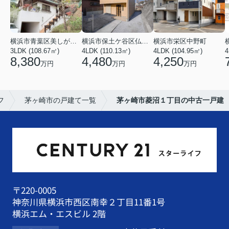
横浜市青葉区美しが丘３丁目
横浜市保土ケ谷区仏向町
横浜市栄区中野町
3LDK (108.67㎡)
4LDK (110.13㎡)
4LDK (104.95㎡)
4
8,380
4,480
4,250
万円
万円
万円
フ
茅ヶ崎市の戸建て一覧
茅ヶ崎市菱沼１丁目の中古一戸建
〒220-0005
神奈川県横浜市西区南幸２丁目11番1号
横浜エム・エスビル 2階