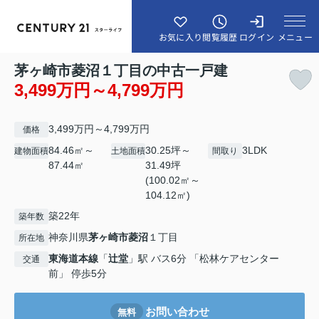
メニュー
お気に入り
閲覧履歴
ログイン
茅ヶ崎市菱沼１丁目の中古一戸建
3,499万円～4,799万円
3,499万円～4,799万円
価格
84.46㎡～
30.25坪～
3LDK
建物面積
土地面積
間取り
87.44㎡
31.49坪
(100.02㎡～
104.12㎡)
築22年
築年数
神奈川県
茅ヶ崎市
菱沼
１丁目
所在地
東海道本線
「
辻堂
」駅 バス6分 「松林ケアセンター
交通
前」 停歩5分
お問い合わせ
無料