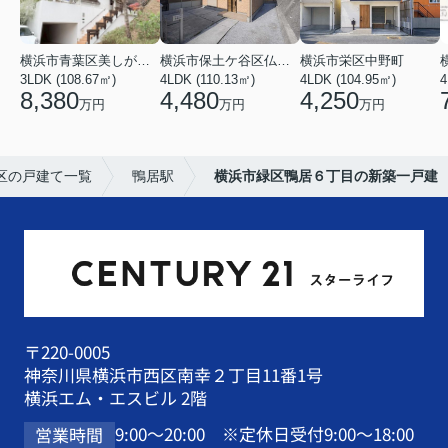
横浜市青葉区美しが丘３丁目
横浜市保土ケ谷区仏向町
横浜市栄区中野町
3LDK (108.67㎡)
4LDK (110.13㎡)
4LDK (104.95㎡)
4
8,380
4,480
4,250
万円
万円
万円
区の戸建て一覧
鴨居駅
横浜市緑区鴨居６丁目の新築一戸建
〒220-0005
神奈川県横浜市西区南幸２丁目11番1号
横浜エム・エスビル 2階
9:00～20:00 ※定休日受付9:00～18:00
営業時間