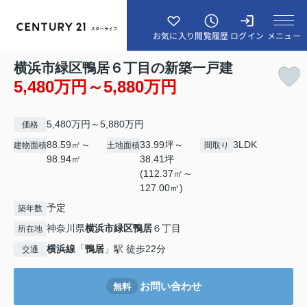
メニュー
お気に入り
閲覧履歴
ログイン
横浜市緑区鴨居６丁目の新築一戸建
5,480万円～5,880万円
5,480万円～5,880万円
価格
88.59㎡～
33.99坪～
3LDK
建物面積
土地面積
間取り
98.94㎡
38.41坪
(112.37㎡～
127.00㎡)
予定
築年数
神奈川県
横浜市緑区
鴨居
６丁目
所在地
横浜線
「
鴨居
」駅 徒歩22分
交通
お問い合わせ
無料