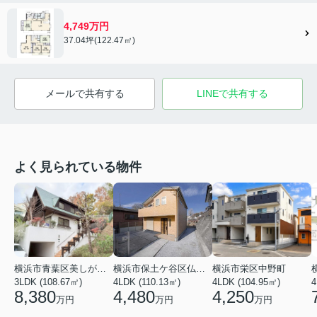
4,749万円
37.04坪(122.47㎡)
メールで共有する
LINEで共有する
よく見られている物件
横浜市青葉区美しが丘３丁目
横浜市保土ケ谷区仏向町
横浜市栄区中野町
3LDK (108.67㎡)
4LDK (110.13㎡)
4LDK (104.95㎡)
4
8,380
4,480
4,250
万円
万円
万円