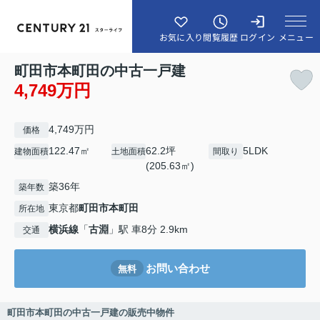
メニュー
お気に入り
閲覧履歴
ログイン
町田市本町田の中古一戸建
4,749万円
4,749万円
価格
122.47㎡
62.2坪
5LDK
建物面積
土地面積
間取り
(205.63㎡)
築36年
築年数
東京都
町田市
本町田
所在地
横浜線
「
古淵
」駅 車8分 2.9km
交通
お問い合わせ
無料
町田市本町田の中古一戸建の販売中物件