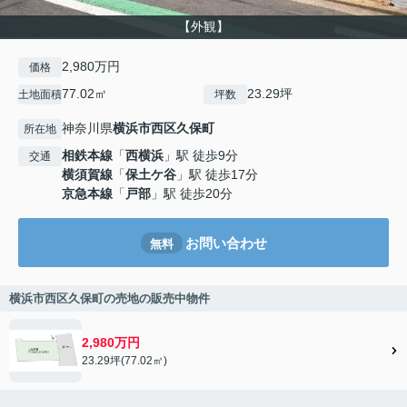
【外観】
2,980万円
価格
77.02㎡
23.29坪
土地面積
坪数
神奈川県
横浜市西区
久保町
所在地
相鉄本線
「
西横浜
」駅 徒歩9分
交通
横須賀線
「
保土ケ谷
」駅 徒歩17分
京急本線
「
戸部
」駅 徒歩20分
お問い合わせ
無料
横浜市西区久保町の売地の販売中物件
2,980万円
23.29坪(77.02㎡)