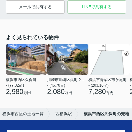
メールで共有する
LINEで共有する
よく見られている物件
横浜市西区久保町
川崎市川崎区浜町２丁目
横浜市青葉区市ケ尾町
- (77.02㎡)
- (46.70㎡)
- (203.16㎡)
-
2,980
2,080
7,280
万円
万円
万円
横浜市西区の土地一覧
西横浜駅
横浜市西区久保町の売地