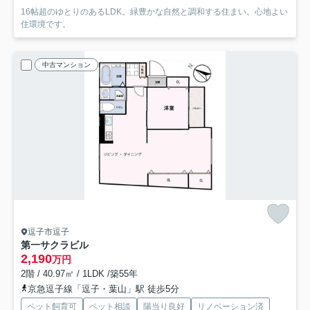
16帖超のゆとりのあるLDK。緑豊かな自然と調和する住まい。心地よい
住環境です。
中古マンション
逗子市逗子
第一サクラビル
2,190
万円
2階 / 40.97㎡ / 1LDK /築55年
京急逗子線「逗子・葉山」駅 徒歩5分
ペット飼育可
ペット相談
陽当り良好
リノベーション済