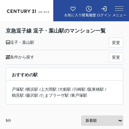
メニュー
お気に入り
閲覧履歴
ログイン
京急逗子線 逗子・葉山駅のマンション一覧
逗子・葉山駅
変更
条件から探す
変更
おすすめの駅
戸塚駅
/
横浜駅
/
上大岡駅
/
大船駅
/
川崎駅
/
阪東橋駅
/
鶴見駅
/
藤沢駅
/
たまプラーザ駅
/
東戸塚駅
5
件