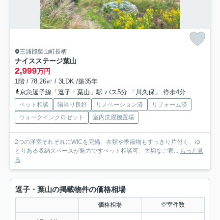
三浦郡葉山町長柄
ナイスステージ葉山
2,999
万円
1階 / 78.26㎡ / 3LDK /築35年
京急逗子線「逗子・葉山」駅 バス5分 「川久保」 停歩4分
ペット相談
陽当り良好
リノベーション済
リフォーム済
ウォークインクロゼット
室内洗濯機置場
2つの洋室それぞれにWICを完備。衣類や季節物もすっきり片付く、ゆ
とりある収納スペースが魅力ですペット相談可、大切なご家...
もっと見
る
逗子・葉山の掲載物件の価格相場
価格相場
空室件数