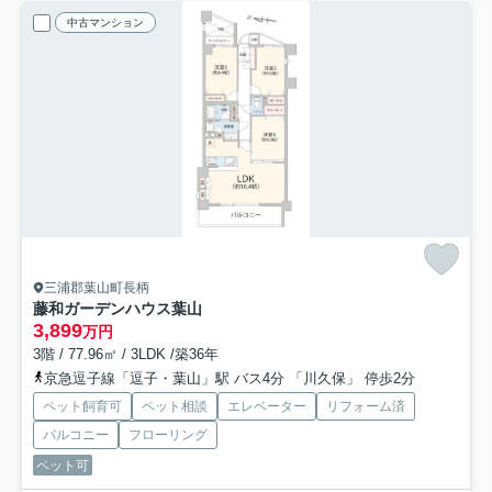
中古マンション
三浦郡葉山町長柄
藤和ガーデンハウス葉山
3,899
万円
3階 / 77.96㎡ / 3LDK /築36年
京急逗子線「逗子・葉山」駅 バス4分 「川久保」 停歩2分
ペット飼育可
ペット相談
エレベーター
リフォーム済
バルコニー
フローリング
ペット可