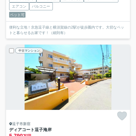
エアコン
バルコニー
ペット可
便利な立地！京急逗子線と横須賀線の2駅が徒歩圏内です。大切なペッ
トと暮らせるお家です！（細則有）
中古マンション
逗子市新宿
ディアコート逗子海岸
5,790
万円