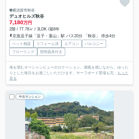
横須賀市秋谷
デュオヒルズ秋谷
7,180
万円
2階 / 77.78㎡ / 3LDK /築8年
京急逗子線「逗子・葉山」駅 バス20分 「秋谷」 停歩4分
ペット相談
リフォーム済
エアコン
バルコニー
フローリング
照明器具付き
海を望むオーシャンビューのロケーション。潮風を感じながら、ゆった
りとした毎日をお過ごしいただけます。サーフボード置場も完...
もっと
見る
中古マンション