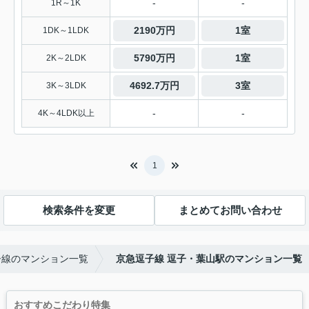
-
-
1R～1K
2190万円
1室
1DK～1LDK
5790万円
1室
2K～2LDK
4692.7万円
3室
3K～3LDK
-
-
4K～4LDK以上
1
検索条件を変更
まとめてお問い合わせ
子線のマンション一覧
京急逗子線 逗子・葉山駅のマンション一覧
おすすめこだわり特集