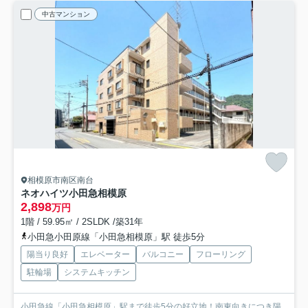
中古マンション
相模原市南区南台
ネオハイツ小田急相模原
2,898
万円
1階 / 59.95㎡ / 2SLDK /築31年
小田急小田原線「小田急相模原」駅 徒歩5分
陽当り良好
エレベーター
バルコニー
フローリング
駐輪場
システムキッチン
小田急線「小田急相模原」駅まで徒歩5分の好立地！南東向きにつき陽