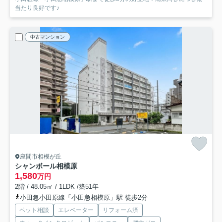
当たり良好です♪
中古マンション
座間市相模が丘
シャンボール相模原
1,580
万円
2階 / 48.05㎡ / 1LDK /築51年
小田急小田原線「小田急相模原」駅 徒歩2分
ペット相談
エレベーター
リフォーム済