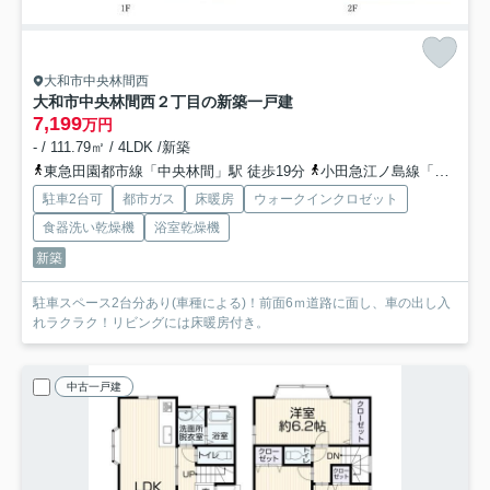
大和市中央林間西
大和市中央林間西２丁目の新築一戸建
7,199
万円
- / 111.79㎡ / 4LDK /新築
東急田園都市線「中央林間」駅 徒歩19分
小田急江ノ島線「中央林間」駅 徒歩19分
駐車2台可
都市ガス
床暖房
ウォークインクロゼット
食器洗い乾燥機
浴室乾燥機
新築
駐車スペース2台分あり(車種による)！前面6ｍ道路に面し、車の出し入
れラクラク！リビングには床暖房付き。
中古一戸建