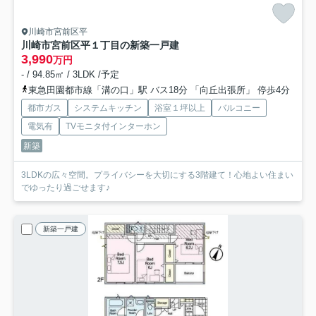
川崎市宮前区平
川崎市宮前区平１丁目の新築一戸建
3,990
万円
- / 94.85㎡ / 3LDK /予定
東急田園都市線「溝の口」駅 バス18分 「向丘出張所」 停歩4分
都市ガス
システムキッチン
浴室１坪以上
バルコニー
電気有
TVモニタ付インターホン
新築
3LDKの広々空間。プライバシーを大切にする3階建て！心地よい住まい
でゆったり過ごせます♪
新築一戸建