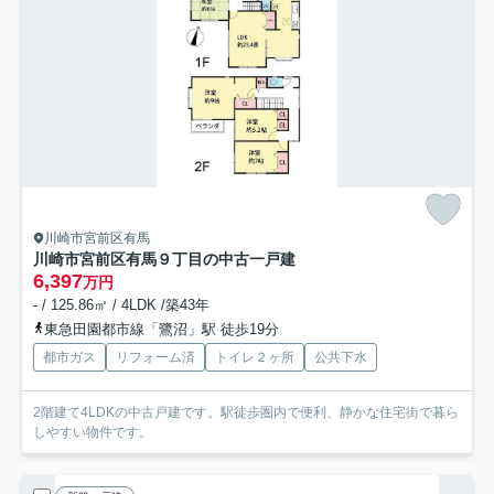
川崎市宮前区有馬
川崎市宮前区有馬９丁目の中古一戸建
6,397
万円
- / 125.86㎡ / 4LDK /築43年
東急田園都市線「鷺沼」駅 徒歩19分
都市ガス
リフォーム済
トイレ２ヶ所
公共下水
2階建て4LDKの中古戸建です。駅徒歩圏内で便利、静かな住宅街で暮ら
しやすい物件です。