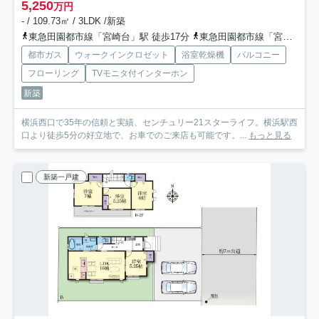
5,250
万円
- / 109.73㎡ / 3LDK /新築
東急田園都市線「宮崎台」駅 徒歩17分
東急田園都市線「宮前平」駅 徒歩17分
都市ガス
ウォークインクロゼット
浴室乾燥機
バルコニー
フローリング
TVモニタ付インターホン
新築
横浜西口で35年の信頼と実績、センチュリー21スターライフ。横浜駅西
口より徒歩5分の好立地で、お車でのご来店も可能です。...
もっと見る
新築一戸建