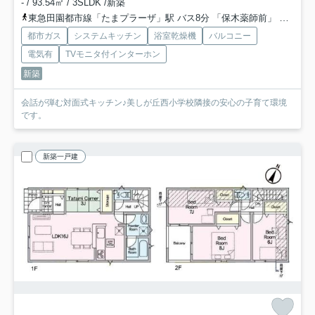
- / 93.54㎡ / 3SLDK /新築
東急田園都市線「たまプラーザ」駅 バス8分 「保木薬師前」 停歩2分
都市ガス
システムキッチン
浴室乾燥機
バルコニー
電気有
TVモニタ付インターホン
新築
会話が弾む対面式キッチン♪美しが丘西小学校隣接の安心の子育て環境
です。
新築一戸建