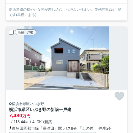
南西道路の穏やかな光が差し込む、心地よい住まい。並列駐車2台可能
です(車種による)。
新築一戸建
横浜市緑区いぶき野
横浜市緑区いぶき野の新築一戸建
7,480
万円
- / 113.44㎡ / 4LDK /新築
東急田園都市線「長津田」駅 バス8分 「上の原」 停歩2分