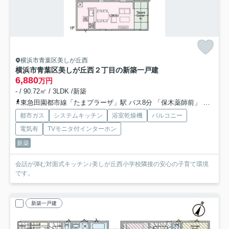
横浜市青葉区美しが丘西
横浜市青葉区美しが丘西２丁目の新築一戸建
6,880
万円
- / 90.72㎡ / 3LDK /新築
東急田園都市線「たまプラーザ」駅 バス8分 「保木薬師前」 停歩2分
都市ガス
システムキッチン
浴室乾燥機
バルコニー
電気有
TVモニタ付インターホン
新築
会話が弾む対面式キッチン♪美しが丘西小学校隣接の安心の子育て環境
です。
新築一戸建