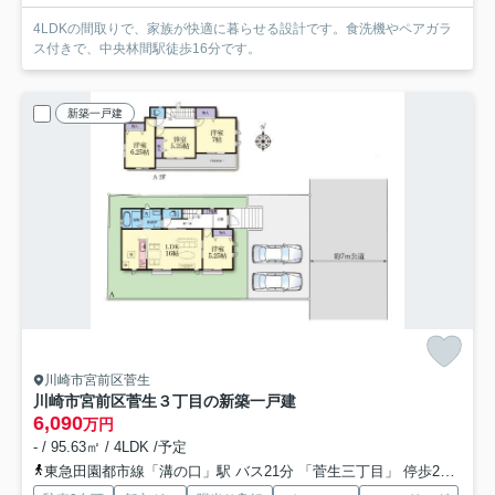
4LDKの間取りで、家族が快適に暮らせる設計です。食洗機やペアガラ
ス付きで、中央林間駅徒歩16分です。
新築一戸建
川崎市宮前区菅生
川崎市宮前区菅生３丁目の新築一戸建
6,090
万円
- / 95.63㎡ / 4LDK /予定
東急田園都市線「溝の口」駅 バス21分 「菅生三丁目」 停歩2分
東