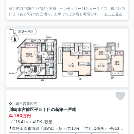
横浜西口で36年の信頼と実績、センチュリー21スターライフ。横浜駅西
口より徒歩5分の好立地で、お車でのご来店も可能です。...
もっと見る
新築一戸建
川崎市宮前区平
川崎市宮前区平５丁目の新築一戸建
4,180
万円
- / 118.41㎡ / 4LDK /新築
東急田園都市線「溝の口」駅 バス13分 「向丘出張所」 停歩3分
東