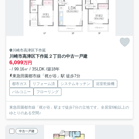
川崎市高津区下作延
川崎市高津区下作延２丁目の中古一戸建
6,099
万円
- / 99.16㎡ / 3SLDK /築18年
東急田園都市線「梶が谷」駅 徒歩7分
都市ガス
リフォーム済
システムキッチン
浴室乾燥機
バルコニー
フローリング
東急田園都市線「梶が谷」駅まで徒歩7分の立地です。全居室6帖以上の
ゆとりのある空間♪
中古一戸建