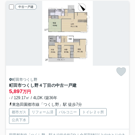
中古一戸建
町田市つくし野
町田市つくし野４丁目の中古一戸建
5,897
万円
- / 129.17㎡ / 4LDK /築36年
東急田園都市線「つくし野」駅 徒歩7分
都市ガス
リフォーム済
バルコニー
トイレ２ヶ所
公共下水