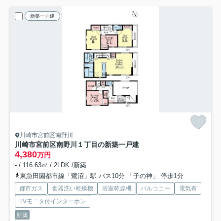
新築一戸建
川崎市宮前区南野川
川崎市宮前区南野川１丁目の新築一戸建
4,380
万円
- / 116.63㎡ / 2LDK /新築
東急田園都市線「鷺沼」駅 バス10分 「子の神」 停歩1分
都市ガス
食器洗い乾燥機
浴室乾燥機
バルコニー
電気有
TVモニタ付インターホン
新築