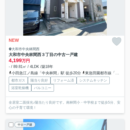
NEW
大和市中央林間西
大和市中央林間西３丁目の中古一戸建
4,199
万円
- / 89.81㎡ / 4LDK /築18年
小田急江ノ島線「中央林間」駅 徒歩20分
東急田園都市線「中央林間」駅 徒歩20分
都市ガス
陽当り良好
リフォーム済
システムキッチン
浴室乾燥機
バルコニー
全居室二面採光♪陽当たり良好です。南林間小・中学校まで徒歩5分、安
心の子育て環境！
中古一戸建