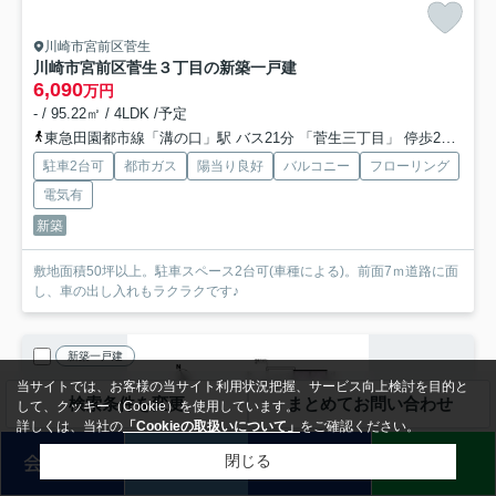
川崎市宮前区菅生
川崎市宮前区菅生３丁目の新築一戸建
6,090
万円
- / 95.22㎡ / 4LDK /予定
東急田園都市線「溝の口」駅 バス21分 「菅生三丁目」 停歩2分
東
駐車2台可
都市ガス
陽当り良好
バルコニー
フローリング
電気有
新築
敷地面積50坪以上。駐車スペース2台可(車種による)。前面7ｍ道路に面
し、車の出し入れもラクラクです♪
新築一戸建
当サイトでは、お客様の当サイト利用状況把握、サービス向上検討を目的と
検索条件を変更
まとめてお問い合わせ
して、クッキー（Cookie）を使用しています。
詳しくは、当社の
「Cookieの取扱いについて」
をご確認ください。
会員登録
売却査定
来店予約
LINE
閉じる