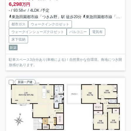
6,298
万円
- / 93.58㎡ / 4LDK /予定
東急田園都市線「つきみ野」駅 徒歩20分
東急田園都市線「南町田グランベリーＰ」駅 徒歩22分
都市ガス
ウォークインクロゼット
ウォークインシューズクロゼット
バルコニー
電気有
床下収納
新築
駐車スペース3台分あり(車種による)！自然豊かな住環境。角地につき開
放感があります。
新築一戸建