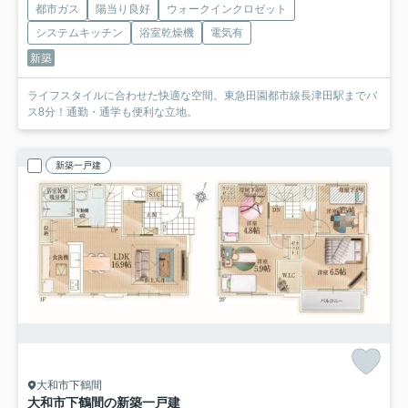
都市ガス
陽当り良好
ウォークインクロゼット
システムキッチン
浴室乾燥機
電気有
新築
ライフスタイルに合わせた快適な空間。東急田園都市線長津田駅までバ
ス8分！通勤・通学も便利な立地。
新築一戸建
大和市下鶴間
大和市下鶴間の新築一戸建