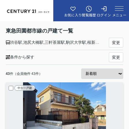
メニュー
お気に入り
閲覧履歴
ログイン
東急田園都市線の戸建て一覧
渋谷駅,池尻大橋駅,三軒茶屋駅,駒沢大学駅,桜新町駅,用賀駅,二子玉川駅,二子新地駅,高津駅,武蔵溝ノ口駅,梶が谷駅,宮崎台駅,宮前平駅,鷺沼駅,たまプラーザ駅,あざみ野駅,江田駅,市が尾駅,藤が丘駅,青葉台駅,田奈駅,長津田駅,つくし野駅,すずかけ台駅,南町田グランベリーＰ駅,つきみ野駅,中央林間駅
変更
条件から探す
変更
43
件（会員物件 43件）
中古一戸建