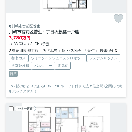
川崎市宮前区菅生
川崎市宮前区菅生１丁目の新築一戸建
3,780
万円
- / 83.63㎡ / 3LDK /予定
東急田園都市線「あざみ野」駅 バス25分 「菅生」 停歩6分
ブルーラ
都市ガス
ウォークインシューズクロゼット
システムキッチン
浴室乾燥機
バルコニー
電気有
新築
15.7帖のゆとりのあるLDK。SICやロフト付きで広々住空間♪玄関には宅
配ボックス付き！
中古一戸建