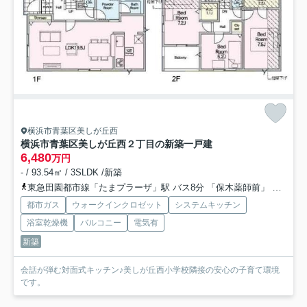
横浜市青葉区美しが丘西
横浜市青葉区美しが丘西２丁目の新築一戸建
6,480
万円
- / 93.54㎡ / 3SLDK /新築
東急田園都市線「たまプラーザ」駅 バス8分 「保木薬師前」 停歩2分
都市ガス
ウォークインクロゼット
システムキッチン
浴室乾燥機
バルコニー
電気有
新築
会話が弾む対面式キッチン♪美しが丘西小学校隣接の安心の子育て環境
です。