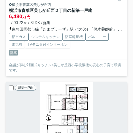
横浜市青葉区美しが丘西
横浜市青葉区美しが丘西２丁目の新築一戸建
6,480
万円
- / 90.72㎡ / 3LDK /新築
東急田園都市線「たまプラーザ」駅 バス8分 「保木薬師前」 停歩2分
都市ガス
システムキッチン
浴室乾燥機
バルコニー
電気有
TVモニタ付インターホン
新築
会話が弾む対面式キッチン♪美しが丘西小学校隣接の安心の子育て環境
です。
新築一戸建