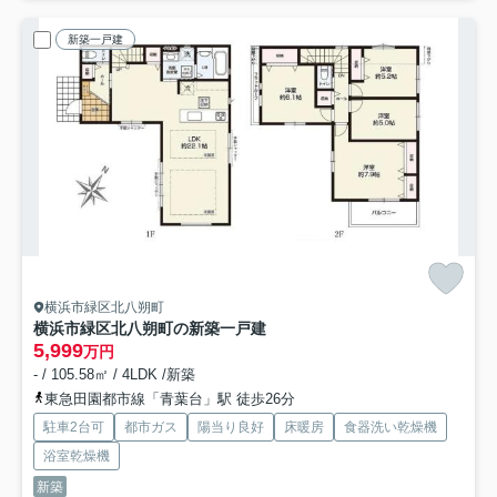
新築一戸建
横浜市緑区北八朔町
横浜市緑区北八朔町の新築一戸建
5,999
万円
- / 105.58㎡ / 4LDK /新築
東急田園都市線「青葉台」駅 徒歩26分
駐車2台可
都市ガス
陽当り良好
床暖房
食器洗い乾燥機
浴室乾燥機
新築