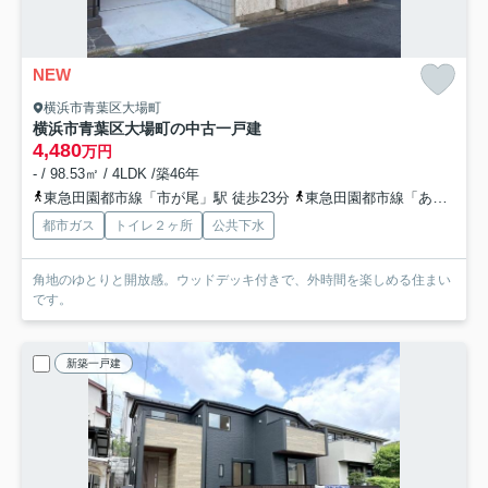
NEW
横浜市青葉区大場町
横浜市青葉区大場町の中古一戸建
4,480
万円
- / 98.53㎡ / 4LDK /築46年
東急田園都市線「市が尾」駅 徒歩23分
東急田園都市線「あざみ野」駅 バス11分 「黒須田」 停歩7分
都市ガス
トイレ２ヶ所
公共下水
角地のゆとりと開放感。ウッドデッキ付きで、外時間を楽しめる住まい
です。
新築一戸建