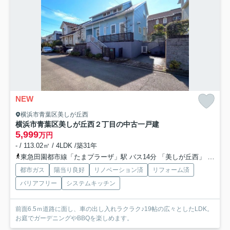
NEW
横浜市青葉区美しが丘西
横浜市青葉区美しが丘西２丁目の中古一戸建
5,999
万円
- / 113.02㎡ / 4LDK /築31年
東急田園都市線「たまプラーザ」駅 バス14分 「美しが丘西」 停歩3分
都市ガス
陽当り良好
リノベーション済
リフォーム済
バリアフリー
システムキッチン
前面6.5ｍ道路に面し、車の出し入れラクラク♪19帖の広々としたLDK。
お庭でガーデニングやBBQを楽しめます。