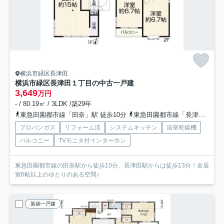
横浜市緑区長津田
横浜市緑区長津田１丁目の中古一戸建
3,649
万円
- / 80.19㎡ / 3LDK /築29年
東急田園都市線「田奈」駅 徒歩10分
東急田園都市線「長津田」駅 徒歩13分
プロパンガス
リフォーム済
システムキッチン
浴室乾燥機
バルコニー
TVモニタ付インターホン
東急田園都市線の田奈駅から徒歩10分、長津田駅からは徒歩13分！全居
室6帖以上のゆとりのある空間♪
新築一戸建