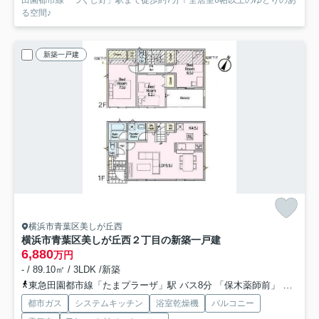
田園都市線「つくし野」駅まで徒歩約7分！全居室6帖以上のゆとりのあ
る空間♪
新築一戸建
横浜市青葉区美しが丘西
横浜市青葉区美しが丘西２丁目の新築一戸建
6,880
万円
- / 89.10㎡ / 3LDK /新築
東急田園都市線「たまプラーザ」駅 バス8分 「保木薬師前」 停歩2分
都市ガス
システムキッチン
浴室乾燥機
バルコニー