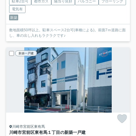
駐車2台可
都市ガス
陽当り良好
バルコニー
フローリング
電気有
新築
敷地面積50坪以上。駐車スペース2台可(車種による)。前面7ｍ道路に面
し、車の出し入れもラクラクです♪
新築一戸建
川崎市宮前区東有馬
川崎市宮前区東有馬１丁目の新築一戸建