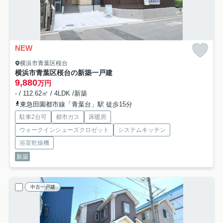
NEW
横浜市青葉区桜台
横浜市青葉区桜台の新築一戸建
9,880
万円
- / 112.62㎡ / 4LDK /新築
東急田園都市線「青葉台」駅 徒歩15分
駐車2台可
都市ガス
床暖房
ウォークインシューズクロゼット
システムキッチン
浴室乾燥機
新築
中古一戸建