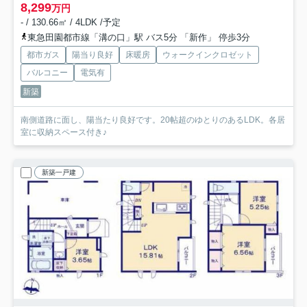
8,299
万円
- / 130.66㎡ / 4LDK /予定
東急田園都市線「溝の口」駅 バス5分 「新作」 停歩3分
都市ガス
陽当り良好
床暖房
ウォークインクロゼット
バルコニー
電気有
新築
南側道路に面し、陽当たり良好です。20帖超のゆとりのあるLDK。各居
室に収納スペース付き♪
新築一戸建