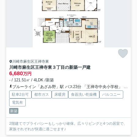
川崎市麻生区王禅寺東
川崎市麻生区王禅寺東３丁目の新築一戸建
6,680
万円
- / 121.51㎡ / 4LDK /新築
ブルーライン「あざみ野」駅 バス23分 「王禅寺中央小学校」 停歩3分
駐車2台可
都市ガス
床暖房
食器洗い乾燥機
バルコニー
電気有
新築
2階建てでプライバシーもしっかり確保。広々リビングと4つの居室で、
家族それぞれが快適に過ごせます♪