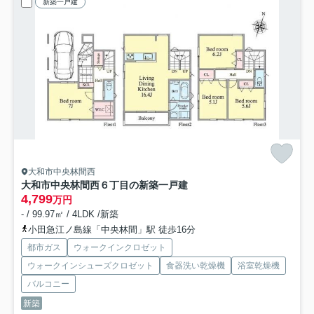
新築一戸建
大和市中央林間西
大和市中央林間西６丁目の新築一戸建
4,799
万円
- / 99.97㎡ / 4LDK /新築
小田急江ノ島線「中央林間」駅 徒歩16分
都市ガス
ウォークインクロゼット
ウォークインシューズクロゼット
食器洗い乾燥機
浴室乾燥機
バルコニー
新築