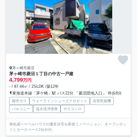
茅ヶ崎市菱沼
茅ヶ崎市菱沼１丁目の中古一戸建
4,799
万円
- / 87.44㎡ / 2SLDK /築12年
東海道本線「茅ケ崎」駅 バス22分 「菱沼団地入口」 停歩8分
都市ガス
ウォークインシューズクロゼット
浴室乾燥機
バルコニー
温水洗浄便座
ガスコンロ
旭化成ヘーベルハウスの優良住宅を新規リノベーション。オープンロッ
ジとカースペース2台分付。