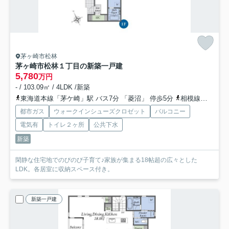
茅ヶ崎市松林
茅ヶ崎市松林１丁目の新築一戸建
5,780
万円
- / 103.09㎡ / 4LDK /新築
東海道本線「茅ケ崎」駅 バス7分 「菱沼」 停歩5分
相模線「茅ケ崎」駅 バス7分 「菱沼」 停歩5分
都市ガス
ウォークインシューズクロゼット
バルコニー
電気有
トイレ２ヶ所
公共下水
新築
閑静な住宅地でのびのび子育て♪家族が集まる18帖超の広々とした
LDK。各居室に収納スペース付き。
新築一戸建