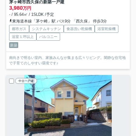
茅ヶ崎市西久保の新築一戸建
3,980
万円
- / 95.64㎡ / 1SLDK /予定
東海道本線「茅ケ崎」駅 バス9分 「西久保」 停歩3分
都市ガス
システムキッチン
食器洗い乾燥機
浴室乾燥機
浴室１坪以上
バルコニー
新築
南向きで明るい室内、家族みんなが集まる広々リビング。閑静な住宅地
で子育てのしやすい環境です♪
中古一戸建