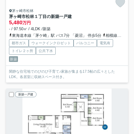
茅ヶ崎市松林
茅ヶ崎市松林１丁目の新築一戸建
5,480
万円
- / 97.50㎡ / 4LDK /新築
東海道本線「茅ケ崎」駅 バス7分 「菱沼」 停歩5分
相模線「茅ケ崎」駅 バス7分 「菱沼」 停歩5分
都市ガス
ウォークインクロゼット
バルコニー
電気有
トイレ２ヶ所
公共下水
新築
閑静な住宅地でのびのび子育て♪家族が集まる17.5帖の広々とした
LDK。各居室に収納スペース付き。
新築一戸建