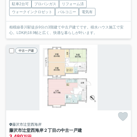
駐車2台可
プロパンガス
リフォーム済
ウォークインクロゼット
バルコニー
電気有
相模線香川駅徒歩9分の3階建て中古戸建てです。積水ハウス施工で安
心。LDK約18.9帖と広く、快適な暮らしが叶います。
中古一戸建
藤沢市辻堂西海岸
藤沢市辻堂西海岸２丁目の中古一戸建
3,480
万円