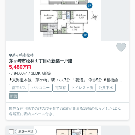
茅ヶ崎市松林
茅ヶ崎市松林１丁目の新築一戸建
5,480
万円
- / 94.60㎡ / 3LDK /新築
東海道本線「茅ケ崎」駅 バス7分 「菱沼」 停歩5分
相模線「茅ケ崎」駅 バス7分 「菱沼」 停歩5分
都市ガス
バルコニー
電気有
トイレ２ヶ所
公共下水
新築
閑静な住宅地でのびのび子育て♪家族が集まる18帖の広々としたLDK。
各居室に収納スペース付き。
新築一戸建