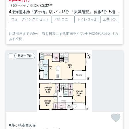
- / 83.62㎡ / 3LDK /築32年
東海道本線「茅ケ崎」駅 バス13分 「東浜須賀」 停歩5分
相模線「茅ケ崎」駅 バス13分 「東浜須賀」 停歩5分
ウォークインクロゼット
バルコニー
トイレ２ヶ所
公共下水
辻堂海岸まで約9分、海を日常にする湘南ライフ♪全居室6帖のゆとりの
ある空間。
新築一戸建
茅ヶ崎市西久保