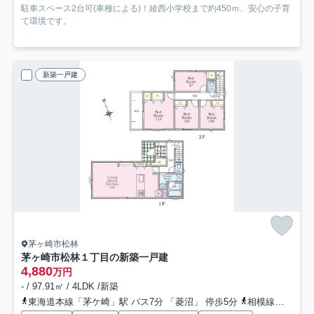
駐車スペース2台可(車種による)！綾西小学校まで約450ｍ、安心の子育
て環境です。
新築一戸建
茅ヶ崎市松林
茅ヶ崎市松林１丁目の新築一戸建
4,880
万円
- / 97.91㎡ / 4LDK /新築
東海道本線「茅ケ崎」駅 バス7分 「菱沼」 停歩5分
相模線「茅ケ崎」駅 バス7分 「菱沼」 停歩5分