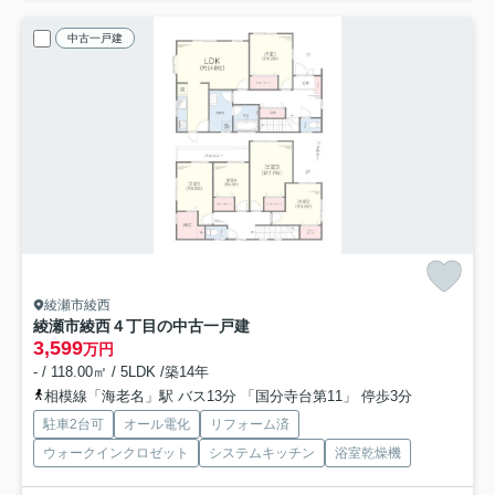
中古一戸建
綾瀬市綾西
綾瀬市綾西４丁目の中古一戸建
3,599
万円
- / 118.00㎡ / 5LDK /築14年
相模線「海老名」駅 バス13分 「国分寺台第11」 停歩3分
駐車2台可
オール電化
リフォーム済
ウォークインクロゼット
システムキッチン
浴室乾燥機