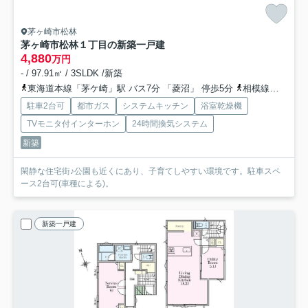
茅ヶ崎市松林
茅ヶ崎市松林１丁目の新築一戸建
4,880
万円
- / 97.91㎡ / 3SLDK /新築
東海道本線「茅ケ崎」駅 バス7分 「菱沼」 停歩5分
相模線「茅ケ崎」駅 バス7分 「菱沼」 停歩5分
駐車2台可
都市ガス
システムキッチン
浴室乾燥機
TVモニタ付インターホン
24時間換気システム
新築
閑静な住宅街♪公園も近くにあり、子育てしやすい環境です。駐車スペ
ース2台可(車種による)。
新築一戸建