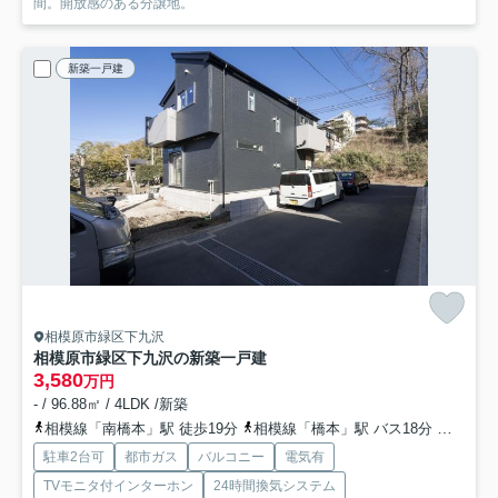
間。開放感のある分譲地。
新築一戸建
相模原市緑区下九沢
相模原市緑区下九沢の新築一戸建
3,580
万円
- / 96.88㎡ / 4LDK /新築
相模線「南橋本」駅 徒歩19分
相模線「橋本」駅 バス18分 「下九沢団地」 停歩6分
駐車2台可
都市ガス
バルコニー
電気有
TVモニタ付インターホン
24時間換気システム