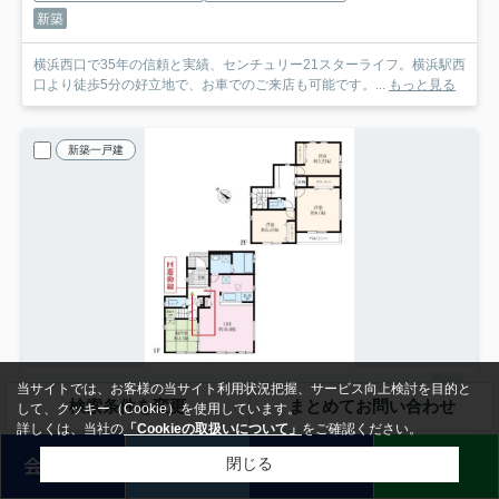
新築
横浜西口で35年の信頼と実績、センチュリー21スターライフ。横浜駅西
口より徒歩5分の好立地で、お車でのご来店も可能です。...
もっと見る
新築一戸建
当サイトでは、お客様の当サイト利用状況把握、サービス向上検討を目的と
検索条件を変更
まとめてお問い合わせ
して、クッキー（Cookie）を使用しています。
相模原市緑区下九沢
詳しくは、当社の
「Cookieの取扱いについて」
をご確認ください。
相模原市緑区下九沢の新築一戸建
3,280
会員登録
売却査定
来店予約
LINE
万円
閉じる
- / 96.88㎡ / 4LDK /新築