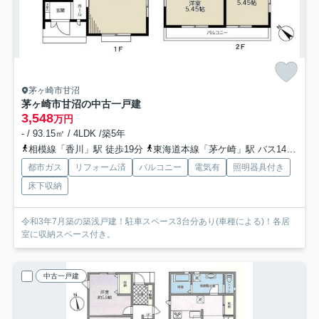
茅ヶ崎市甘沼
茅ヶ崎市甘沼の中古一戸建
3,548
万円
- / 93.15㎡ / 4LDK /築5年
相模線「香川」駅 徒歩19分
東海道本線「茅ケ崎」駅 バス14分 「甘沼」 停歩4分
都市ガス
リフォーム済
バルコニー
電気有
照明器具付き
床下収納
令和3年7月築の築浅戸建！駐車スペース3台分あり(車種による)！各居
室に収納スペース付き。
中古一戸建