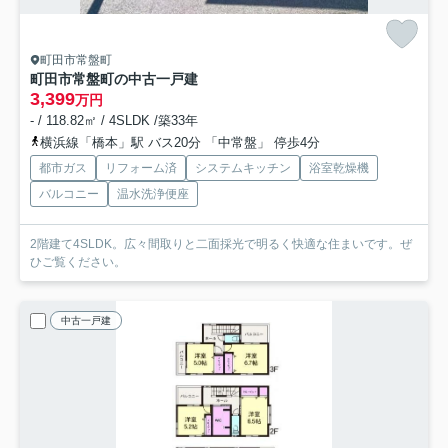
町田市常盤町
町田市常盤町の中古一戸建
3,399
万円
- / 118.82㎡ / 4SLDK /築33年
横浜線「橋本」駅 バス20分 「中常盤」 停歩4分
都市ガス
リフォーム済
システムキッチン
浴室乾燥機
バルコニー
温水洗浄便座
2階建て4SLDK。広々間取りと二面採光で明るく快適な住まいです。ぜ
ひご覧ください。
中古一戸建