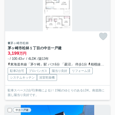
茅ヶ崎市松林
茅ヶ崎市松林１丁目の中古一戸建
3,199
万円
- / 100.43㎡ / 4LDK /築13年
東海道本線「茅ケ崎」駅 バス6分 「菱沼」 停歩1分
相模線「茅ケ崎」駅 バス6分 「菱沼」 停歩1分
駐車2台可
プロパンガス
陽当り良好
リフォーム済
システムキッチン
浴室乾燥機
駐車スペース2台可(車種による)！15帖のゆとりのあるLDK。南道路に
面し陽当り良好です。
中古一戸建