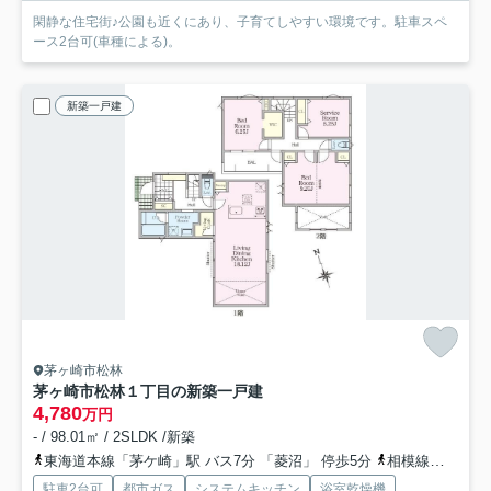
閑静な住宅街♪公園も近くにあり、子育てしやすい環境です。駐車スペ
ース2台可(車種による)。
新築一戸建
茅ヶ崎市松林
茅ヶ崎市松林１丁目の新築一戸建
4,780
万円
- / 98.01㎡ / 2SLDK /新築
東海道本線「茅ケ崎」駅 バス7分 「菱沼」 停歩5分
相模線「茅ケ崎」駅 バス7分 「菱沼」 停歩5分
駐車2台可
都市ガス
システムキッチン
浴室乾燥機