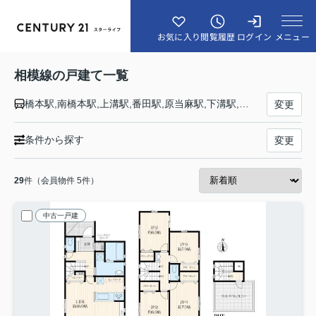
メニュー
お気に入り
閲覧履歴
ログイン
相模線の戸建て一覧
橋本駅,南橋本駅,上溝駅,番田駅,原当麻駅,下溝駅,相武台下駅,入谷駅,海老名駅,厚木駅,社家駅,門沢橋駅,倉見駅,宮山駅,寒川駅,香川駅,北茅ケ崎駅,茅ケ崎駅
変更
条件から探す
変更
29
件（会員物件 5件）
中古一戸建