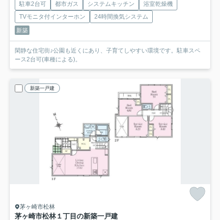
駐車2台可
都市ガス
システムキッチン
浴室乾燥機
TVモニタ付インターホン
24時間換気システム
新築
閑静な住宅街♪公園も近くにあり、子育てしやすい環境です。駐車スペ
ース2台可(車種による)。
新築一戸建
茅ヶ崎市松林
茅ヶ崎市松林１丁目の新築一戸建