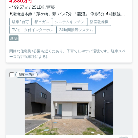
4,880
万円
- / 99.57㎡ / 2SLDK /新築
東海道本線「茅ケ崎」駅 バス7分 「菱沼」 停歩5分
相模線「茅ケ崎」駅 バス7分 「菱沼」 停歩5分
駐車2台可
都市ガス
システムキッチン
浴室乾燥機
TVモニタ付インターホン
24時間換気システム
新築
閑静な住宅街♪公園も近くにあり、子育てしやすい環境です。駐車スペ
ース2台可(車種による)。
新築一戸建