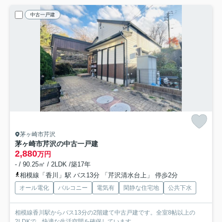
中古一戸建
茅ヶ崎市芹沢
茅ヶ崎市芹沢の中古一戸建
2,880
万円
- / 90.25㎡ / 2LDK /築17年
相模線「香川」駅 バス13分 「芹沢清水台上」 停歩2分
オール電化
バルコニー
電気有
閑静な住宅地
公共下水
相模線香川駅からバス13分の2階建て中古戸建です。全室8帖以上の
2LDKで、快適な生活空間を確保しています。