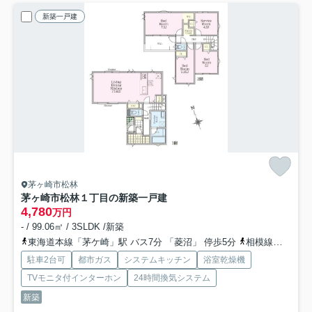
新築一戸建
茅ヶ崎市松林
茅ヶ崎市松林１丁目の新築一戸建
4,780
万円
- / 99.06㎡ / 3SLDK /新築
東海道本線「茅ケ崎」駅 バス7分 「菱沼」 停歩5分
相模線「茅ケ崎」駅 バス7分 「菱沼」 停歩5分
駐車2台可
都市ガス
システムキッチン
浴室乾燥機
TVモニタ付インターホン
24時間換気システム
新築