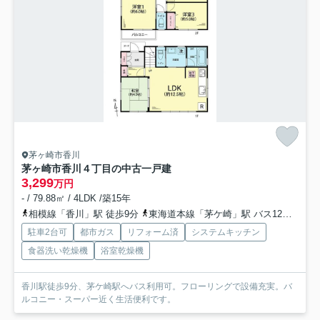
茅ヶ崎市香川
茅ヶ崎市香川４丁目の中古一戸建
3,299
万円
- / 79.88㎡ / 4LDK /築15年
相模線「香川」駅 徒歩9分
東海道本線「茅ケ崎」駅 バス12分 「変電所前」 停歩2分
駐車2台可
都市ガス
リフォーム済
システムキッチン
食器洗い乾燥機
浴室乾燥機
香川駅徒歩9分、茅ケ崎駅へバス利用可。フローリングで設備充実。バ
ルコニー・スーパー近く生活便利です。