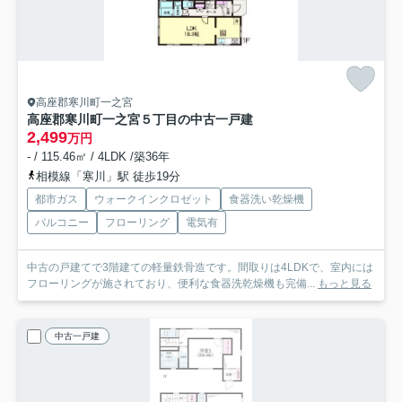
高座郡寒川町一之宮
高座郡寒川町一之宮５丁目の中古一戸建
2,499
万円
- / 115.46㎡ / 4LDK /築36年
相模線「寒川」駅 徒歩19分
都市ガス
ウォークインクロゼット
食器洗い乾燥機
バルコニー
フローリング
電気有
中古の戸建てで3階建ての軽量鉄骨造です。間取りは4LDKで、室内には
フローリングが施されており、便利な食器洗乾燥機も完備...
もっと見る
中古一戸建