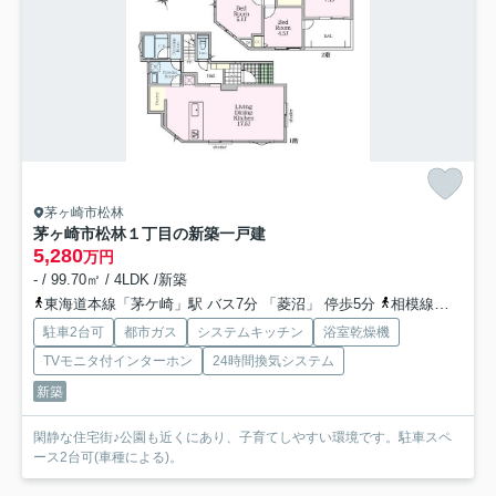
茅ヶ崎市松林
茅ヶ崎市松林１丁目の新築一戸建
5,280
万円
- / 99.70㎡ / 4LDK /新築
東海道本線「茅ケ崎」駅 バス7分 「菱沼」 停歩5分
相模線「茅ケ崎」駅 バス7分 「菱沼」 停歩5分
駐車2台可
都市ガス
システムキッチン
浴室乾燥機
TVモニタ付インターホン
24時間換気システム
新築
閑静な住宅街♪公園も近くにあり、子育てしやすい環境です。駐車スペ
ース2台可(車種による)。