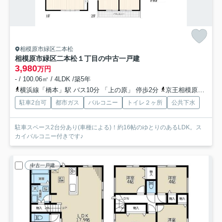
相模原市緑区二本松
相模原市緑区二本松１丁目の中古一戸建
3,980
万円
- / 100.06㎡ / 4LDK /築5年
横浜線「橋本」駅 バス10分 「上の原」 停歩2分
京王相模原線「橋本」駅 バス10分 「上の原」 停歩2分
駐車2台可
都市ガス
バルコニー
トイレ２ヶ所
公共下水
駐車スペース2台分あり(車種による)！約16帖のゆとりのあるLDK。ス
カイバルコニー付きです♪
中古一戸建