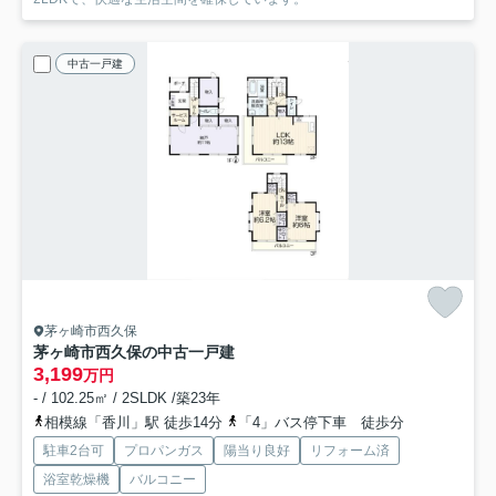
中古一戸建
茅ヶ崎市西久保
茅ヶ崎市西久保の中古一戸建
3,199
万円
- / 102.25㎡ / 2SLDK /築23年
相模線「香川」駅 徒歩14分
「4」バス停下車 徒歩分
駐車2台可
プロパンガス
陽当り良好
リフォーム済
浴室乾燥機
バルコニー