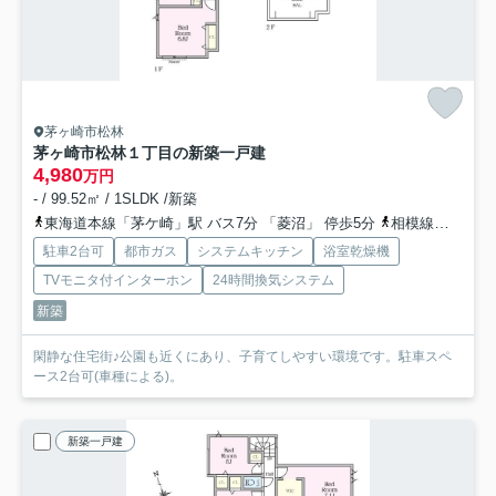
茅ヶ崎市松林
茅ヶ崎市松林１丁目の新築一戸建
4,980
万円
- / 99.52㎡ / 1SLDK /新築
東海道本線「茅ケ崎」駅 バス7分 「菱沼」 停歩5分
相模線「茅ケ崎」駅 バス7分 「菱沼」 停歩5分
駐車2台可
都市ガス
システムキッチン
浴室乾燥機
TVモニタ付インターホン
24時間換気システム
新築
閑静な住宅街♪公園も近くにあり、子育てしやすい環境です。駐車スペ
ース2台可(車種による)。
新築一戸建