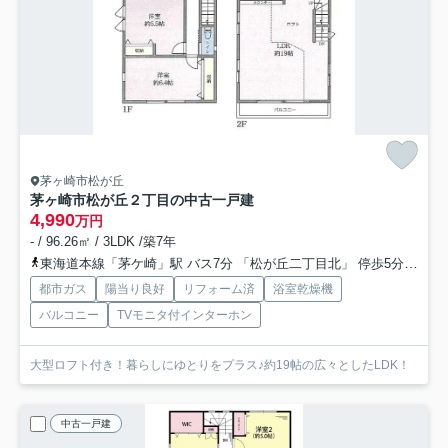
茅ヶ崎市松が丘
茅ヶ崎市松が丘２丁目の中古一戸建
4,990
万円
- / 96.26㎡ / 3LDK /築7年
東海道本線「茅ケ崎」駅 バス7分 「松が丘二丁目北」 停歩5分
相模
都市ガス
陽当り良好
リフォーム済
浴室乾燥機
バルコニー
TVモニタ付インターホン
大型ロフト付き！暮らしにゆとりをプラス♪約19帖の広々としたLDK！
中古一戸建