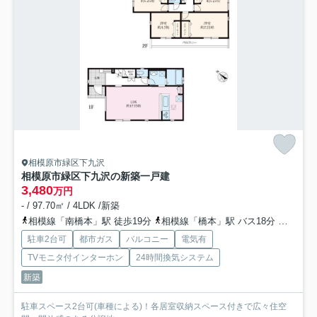
相模原市緑区下九沢
相模原市緑区下九沢の新築一戸建
3,480
万円
- / 97.70㎡ / 4LDK /新築
相模線「南橋本」駅 徒歩19分
相模線「橋本」駅 バス18分 「下九沢団地」 停歩6分
駐車2台可
都市ガス
バルコニー
電気有
TVモニタ付インターホン
24時間換気システム
新築
駐車スペース2台可(車種による)！各居室収納スペース付きで広々住空