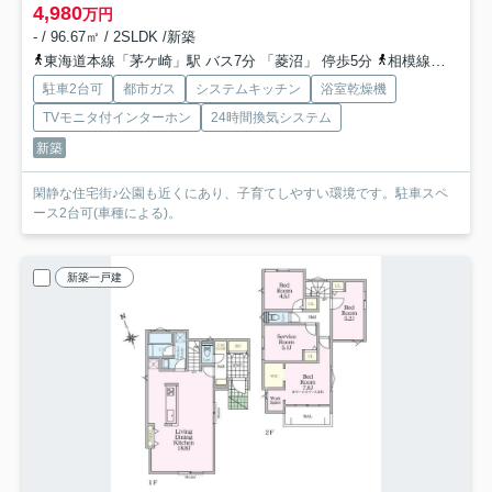
4,980
万円
- / 96.67㎡ / 2SLDK /新築
東海道本線「茅ケ崎」駅 バス7分 「菱沼」 停歩5分
相模線「茅ケ崎」駅 バス7分 「菱沼」 停歩5分
駐車2台可
都市ガス
システムキッチン
浴室乾燥機
TVモニタ付インターホン
24時間換気システム
新築
閑静な住宅街♪公園も近くにあり、子育てしやすい環境です。駐車スペ
ース2台可(車種による)。
新築一戸建