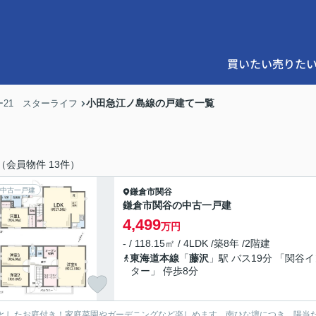
買いたい
売りた
小田急江ノ島線の戸建て一覧
21 スターライフ
（会員物件 13件）
中古一戸建
鎌倉市
関谷
鎌倉市関谷の中古一戸建
4,499
万円
- / 118.15㎡ / 4LDK /築8年 /2階建
東海道本線
「
藤沢
」駅 バス19分 「関谷
ター」 停歩8分
としたお庭付き！家庭菜園やガーデニングなど楽しめます。南ひな壇につき、陽当