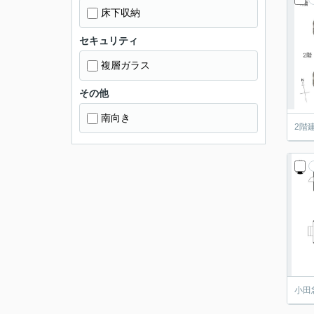
床下収納
セキュリティ
複層ガラス
その他
南向き
2階
小田