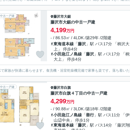
中古一戸建
藤沢市
大鋸
藤沢市大鋸の中古一戸建
4,199
万円
- / 86.53㎡ / 4LDK /築29年 /2階建
東海道本線
「
藤沢
」駅 バス17分 「柄沢大
上」 停歩4分
小田急江ノ島線
「
藤沢
」駅 バス17分 「
大上」 停歩4分
DKで家族が快適に暮らせます。食洗機・浴室乾燥機完備で家事も楽です。落ち着い
中古一戸建
藤沢市
白旗
藤沢市白旗４丁目の中古一戸建
4,299
万円
- / 90.88㎡ / 3LDK /築18年 /2階建
小田急江ノ島線
「
善行
」駅 バス11分 「
山辺中央」 停歩1分
東海道本線
「
藤沢
」駅 バス14分 「藤沢