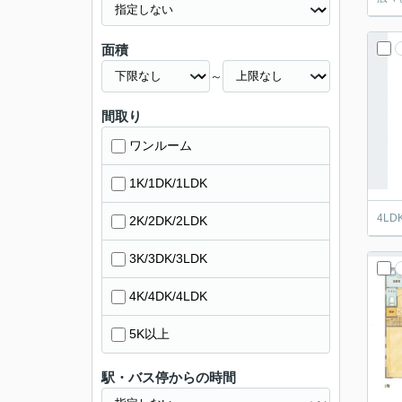
面積
～
間取り
ワンルーム
1K/1DK/1LDK
4L
2K/2DK/2LDK
3K/3DK/3LDK
4K/4DK/4LDK
5K以上
駅・バス停からの時間