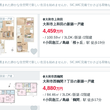
囲まれた静かな住空間で新しい生活を始めませんか。SIC,WIC完備でかさばる荷物
新築一戸建
大和市
上和田
大和市上和田の新築一戸建
4,459
万円
- / 100.59㎡ / 3LDK /新築 /2階建
小田急江ノ島線
「
桜ヶ丘
」駅 徒歩19分
囲まれた静かな住空間で新しい生活を始めませんか。SIC,WIC完備でかさばる荷物
新築一戸建
大和市
西鶴間
大和市西鶴間７丁目の新築一戸建
4,880
万円
- / 84.46㎡ / 3LDK /新築 /2階建
小田急江ノ島線
「
鶴間
」駅 徒歩17分