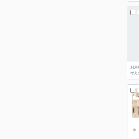
利用
考え