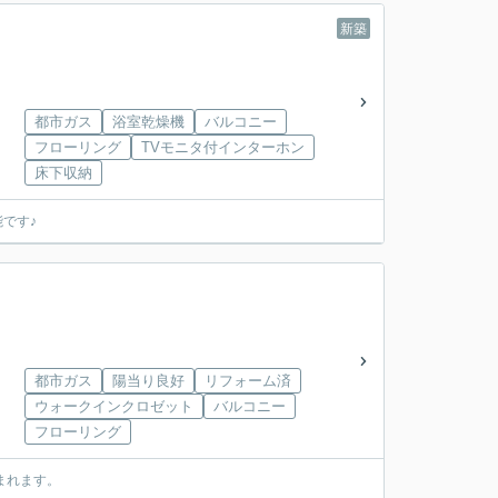
新築
都市ガス
浴室乾燥機
バルコニー
フローリング
TVモニタ付インターホン
床下収納
です♪
都市ガス
陽当り良好
リフォーム済
ウォークインクロゼット
バルコニー
フローリング
まれます。