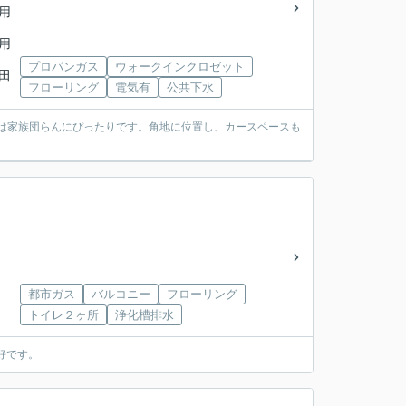
「用
「用
プロパンガス
ウォークインクロゼット
用田
フローリング
電気有
公共下水
DKは家族団らんにぴったりです。角地に位置し、カースペースも
都市ガス
バルコニー
フローリング
トイレ２ヶ所
浄化槽排水
好です。