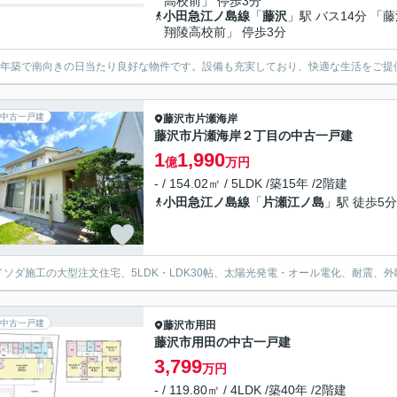
高校前」 停歩3分
小田急江ノ島線
「
藤沢
」駅 バス14分 「
翔陵高校前」 停歩3分
07年築で南向きの日当たり良好な物件です。設備も充実しており、快適な生活をご提
中古一戸建
藤沢市
片瀬海岸
藤沢市片瀬海岸２丁目の中古一戸建
1
1,990
億
万円
- / 154.02㎡ / 5LDK /築15年 /2階建
小田急江ノ島線
「
片瀬江ノ島
」駅 徒歩5分
)イソダ施工の大型注文住宅、5LDK・LDK30帖、太陽光発電・オール電化、耐震、
中古一戸建
藤沢市
用田
藤沢市用田の中古一戸建
3,799
万円
- / 119.80㎡ / 4LDK /築40年 /2階建