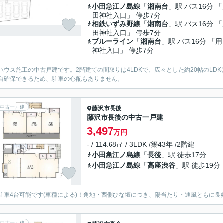
小田急江ノ島線
「
湘南台
」駅 バス16分 
田神社入口」 停歩7分
相鉄いずみ野線
「
湘南台
」駅 バス16分 
田神社入口」 停歩7分
ブルーライン
「
湘南台
」駅 バス16分 「
神社入口」 停歩7分
ハウス施工の中古戸建です。2階建ての間取りは4LDKで、広々とした約20帖のL
台確保できるため、駐車の心配もありません。
中古一戸建
藤沢市
長後
藤沢市長後の中古一戸建
3,497
万円
- / 114.68㎡ / 3LDK /築43年 /2階建
小田急江ノ島線
「
長後
」駅 徒歩17分
小田急江ノ島線
「
高座渋谷
」駅 徒歩19分
駐車4台可能です(車種による)！角地・西側ひな壇につき、陽当たり・通風ともに良
中古一戸建