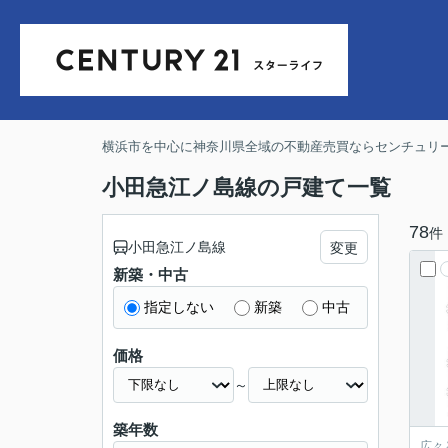
横浜市を中心に神奈川県全域の不動産売買ならセンチュリー
小田急江ノ島線の戸建て一覧
78
件
小田急江ノ島線
変更
新築・中古
指定しない
新築
中古
価格
～
築年数
広々