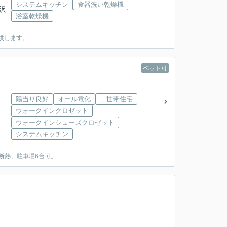
システムキッチン
食器洗い乾燥機
藤沢
浴室乾燥機
供します。
ペット可
陽当り良好
オール電化
二世帯住宅
ウォークインクロゼット
ウォークインシューズクロゼット
システムキッチン
外断熱、駐車場6台可。