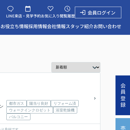
会員ログイン
LINE
来店・見学予約
お気に入り
閲覧履歴
い
お役立ち情報
採用情報
会社情報
スタッフ紹介
お問い合わせ
会員登録
都市ガス
陽当り良好
リフォーム済
イン
ウォークインクロゼット
浴室乾燥機
バルコニー
たり良好です。