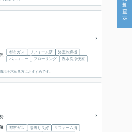
売却査定
都市ガス
リフォーム済
浴室乾燥機
柄沢
バルコニー
フローリング
温水洗浄便座
た環境を求める方におすすめです。
伊勢
翔陵
都市ガス
陽当り良好
リフォーム済