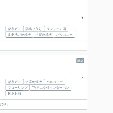
都市ガス
陽当り良好
リフォーム済
食器洗い乾燥機
浴室乾燥機
バルコニー
新築
都市ガス
浴室乾燥機
バルコニー
フローリング
TVモニタ付インターホン
床下収納
です♪