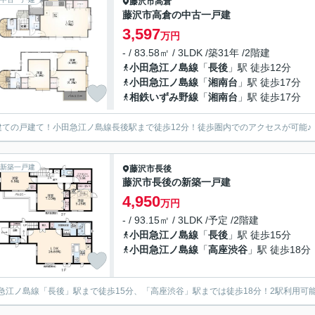
藤沢市
高倉
藤沢市高倉の中古一戸建
3,597
万円
- / 83.58㎡ / 3LDK /築31年 /2階建
小田急江ノ島線
「
長後
」駅 徒歩12分
小田急江ノ島線
「
湘南台
」駅 徒歩17分
相鉄いずみ野線
「
湘南台
」駅 徒歩17分
建ての戸建て！小田急江ノ島線長後駅まで徒歩12分！徒歩圏内でのアクセスが可能♪
新築一戸建
藤沢市
長後
藤沢市長後の新築一戸建
4,950
万円
- / 93.15㎡ / 3LDK /予定 /2階建
小田急江ノ島線
「
長後
」駅 徒歩15分
小田急江ノ島線
「
高座渋谷
」駅 徒歩18分
急江ノ島線「長後」駅まで徒歩15分、「高座渋谷」駅までは徒歩18分！2駅利用可能