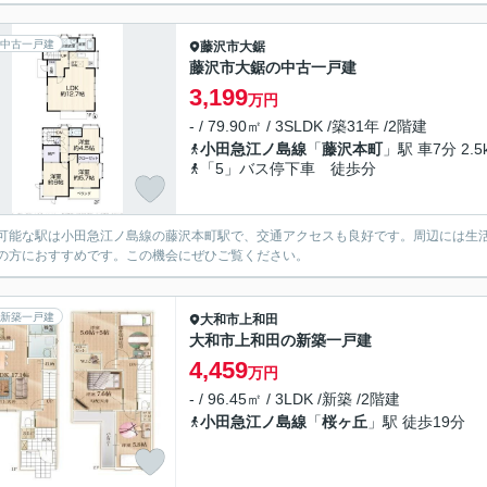
中古一戸建
藤沢市
大鋸
藤沢市大鋸の中古一戸建
3,199
万円
- / 79.90㎡ / 3SLDK /築31年 /2階建
小田急江ノ島線
「
藤沢本町
」駅 車7分 2.5
「5」バス停下車 徒歩分
可能な駅は小田急江ノ島線の藤沢本町駅で、交通アクセスも良好です。周辺には生
の方におすすめです。この機会にぜひご覧ください。
新築一戸建
大和市
上和田
大和市上和田の新築一戸建
4,459
万円
- / 96.45㎡ / 3LDK /新築 /2階建
小田急江ノ島線
「
桜ヶ丘
」駅 徒歩19分