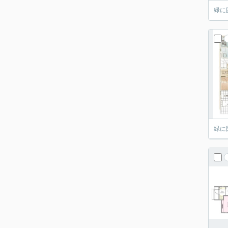
緑に
緑に