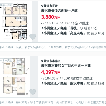
新築一戸建
藤沢市
長後
藤沢市長後の新築一戸建
3,880
万円
- / 115.15㎡ / 4LDK /予定 /3階建
小田急江ノ島線
「
長後
」駅 徒歩15分
小田急江ノ島線
「
高座渋谷
」駅 徒歩18分
急江ノ島線「長後」駅まで徒歩15分、「高座渋谷」駅までは徒歩18分！2駅利用可能
中古一戸建
藤沢市
本藤沢
藤沢市本藤沢２丁目の中古一戸建
4,097
万円
- / 104.33㎡ / 4LDK /築32年 /2階建
小田急江ノ島線
「
藤沢本町
」駅 徒歩12分
急江ノ島線「藤沢本町」駅まで徒歩約12分！高台に位置し、心地よい風と陽光に包