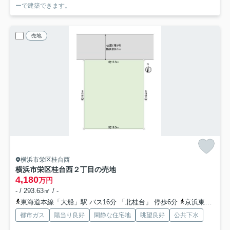
ーで建築できます。
売地
横浜市栄区桂台西
横浜市栄区桂台西２丁目の売地
4,180
万円
- / 293.63㎡ / -
東海道本線「大船」駅 バス16分 「北桂台」 停歩6分
京浜東北線「大船」駅 徒歩48分
都市ガス
陽当り良好
閑静な住宅地
眺望良好
公共下水