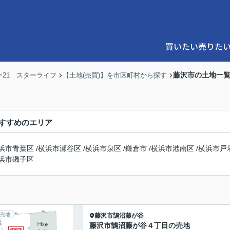
買いたい
売りた
藤沢市の土地一
21 スターライフ
【土地(売買)】を市区町村から探す
すすめのエリア
浜市青葉区
/
横浜市瀬谷区
/
横浜市泉区
/
鎌倉市
/
横浜市港南区
/
横浜市戸
浜市磯子区
売地
藤沢市
鵠沼藤が谷
藤沢市鵠沼藤が谷４丁目の売地