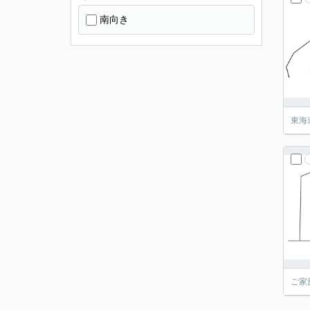
南向き
東海
ご家