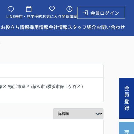
会員ログイン
LINE
来店・見学予約
お気に入り
閲覧履歴
い
お役立ち情報
採用情報
会社情報
スタッフ紹介
お問い合わせ
覧
塚区
/
横浜市緑区
/
藤沢市
/
横浜市保土ケ谷区
/
会員登録