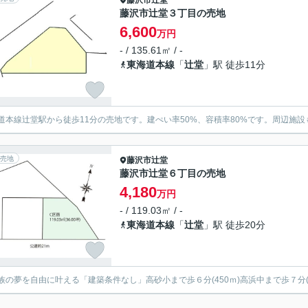
藤沢市
辻堂
藤沢市辻堂３丁目の売地
6,600
万円
- / 135.61㎡ / -
東海道本線
「
辻堂
」駅 徒歩11分
道本線辻堂駅から徒歩11分の売地です。建ぺい率50%、容積率80%です。周辺施
売地
藤沢市
辻堂
藤沢市辻堂６丁目の売地
4,180
万円
- / 119.03㎡ / -
東海道本線
「
辻堂
」駅 徒歩20分
族の夢を自由に叶える「建築条件なし」高砂小まで歩６分(450ｍ)高浜中まで歩７分(