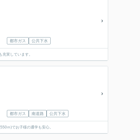
都市ガス
公共下水
設も充実しています。
都市ガス
南道路
公共下水
550ｍ)でお子様の通学も安心。