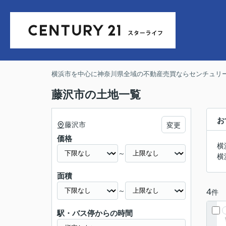
横浜市を中心に神奈川県全域の不動産売買ならセンチュリー
藤沢市の土地一覧
お
藤沢市
変更
価格
横
～
横
面積
～
4
件
駅・バス停からの時間