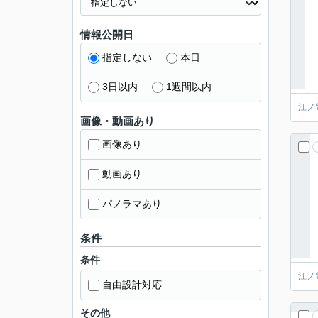
情報公開日
指定しない
本日
3日以内
1週間以内
江ノ
画像・動画あり
画像あり
動画あり
パノラマあり
条件
条件
江ノ
自由設計対応
その他