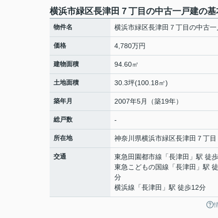
横浜市緑区長津田７丁目の中古一戸建の基
物件名
横浜市緑区長津田７丁目の中古一
価格
4,780万円
建物面積
94.60㎡
土地面積
30.3坪(100.18㎡)
築年月
2007年5月（築19年）
総戸数
-
所在地
神奈川県
横浜市緑区
長津田
７丁目
交通
東急田園都市線
「
長津田
」駅 徒歩
東急こどもの国線
「
長津田
」駅 徒
分
横浜線
「
長津田
」駅 徒歩12分