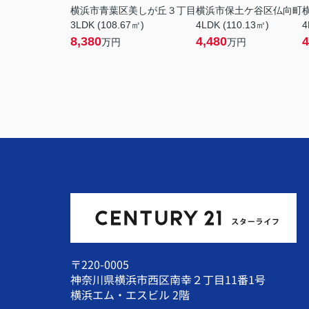
横浜市青葉区美しが丘３丁目
横浜市保土ケ谷区仏向町
3LDK (108.67㎡)
4LDK (110.13㎡)
4
8,380
4,480
4
万円
万円
〒220-0005
神奈川県横浜市西区南幸２丁目11番1号
横浜エム・エスビル 2階