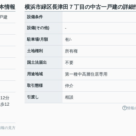
本情報
横浜市緑区長津田７丁目の中古一戸建の詳細
戸建
設備条件
設備(その他)
-
駐車場/月額
有/-
土地権利
所有権
国土法届出
不要
用途地域
第一種中高層住居専用
取引態様
仲介
引渡し
相談
12分
歩12
情報
情報の見方