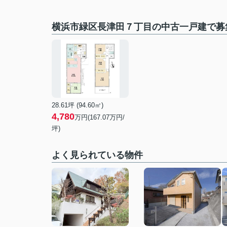
横浜市緑区長津田７丁目の中古一戸建で募
28.61坪 (94.60㎡)
4,780
万円(
167.07
万円/
坪)
よく見られている物件