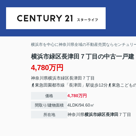
横浜市を中心に神奈川県全域の不動産売買ならセンチュリー
横浜市緑区長津田７丁目の中古一戸建
4,780万円
神奈川県
横浜市緑区
長津田
７丁目
東急田園都市線「長津田」駅徒歩12分
東急こども
4,780万円
価格
4LDK/94.60㎡
間取り/建物面積
神奈川県
横浜市緑区
長津田
７丁目
所在地