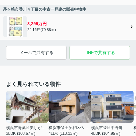
茅ヶ崎市香川４丁目の中古一戸建の販売中物件
3,299万円
24.16坪(79.88㎡)
メールで共有する
LINEで共有する
よく見られている物件
横浜市青葉区美しが丘３丁目
横浜市保土ケ谷区仏向町
横浜市栄区中野町
3LDK (108.67㎡)
4LDK (110.13㎡)
4LDK (104.95㎡)
4