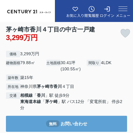
メニュー
お気に入り
閲覧履歴
ログイン
茅ヶ崎市香川４丁目の中古一戸建
3,299万円
3,299万円
価格
79.88㎡
30.41坪
4LDK
建物面積
土地面積
間取り
(100.55㎡)
築15年
築年数
神奈川県
茅ヶ崎市
香川
４丁目
所在地
相模線
「
香川
」駅 徒歩9分
交通
東海道本線
「
茅ケ崎
」駅 バス12分 「変電所前」 停歩2
分
お問い合わせ
無料