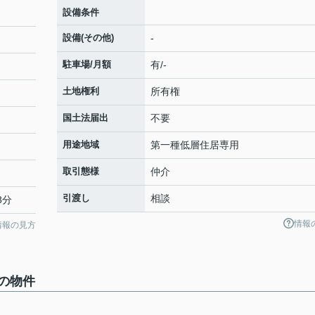
設備条件
設備(その他)
-
駐車場/月額
有/-
土地権利
所有権
国土法届出
不要
用途地域
第一種低層住居専用
取引態様
仲介
引渡し
相談
8分
情報
情報の見方
の物件