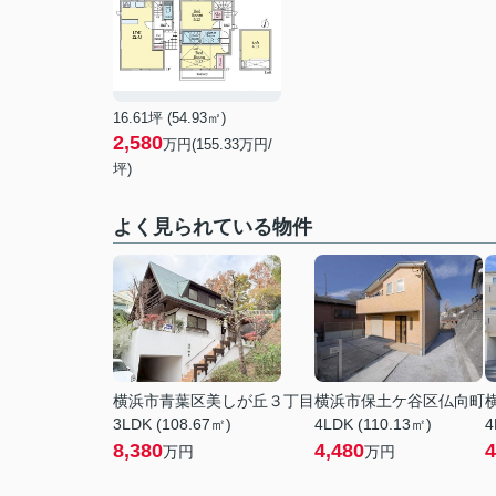
16.61坪 (54.93㎡)
2,580
万円(
155.33
万円/
坪)
よく見られている物件
横浜市青葉区美しが丘３丁目
横浜市保土ケ谷区仏向町
3LDK (108.67㎡)
4LDK (110.13㎡)
4
8,380
4,480
4
万円
万円