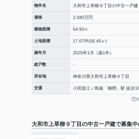
物件名
大和市上草柳９丁目の中古一戸建
価格
2,580万円
建物面積
54.93㎡
土地面積
17.07坪(56.45㎡)
築年月
2025年1月（築1年）
総戸数
-
所在地
神奈川県
大和市
上草柳
９丁目
交通
小田急江ノ島線
「
鶴間
」駅 徒歩1
大和市上草柳９丁目の中古一戸建で募集中