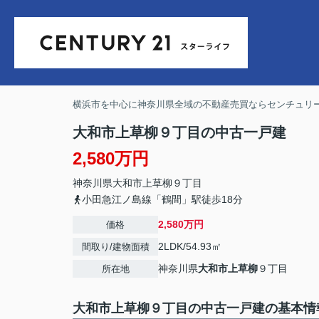
横浜市を中心に神奈川県全域の不動産売買ならセンチュリー
大和市上草柳９丁目の中古一戸建
2,580万円
神奈川県
大和市
上草柳
９丁目
小田急江ノ島線「鶴間」駅徒歩18分
2,580万円
価格
2LDK/54.93㎡
間取り/建物面積
神奈川県
大和市
上草柳
９丁目
所在地
大和市上草柳９丁目の中古一戸建の基本情