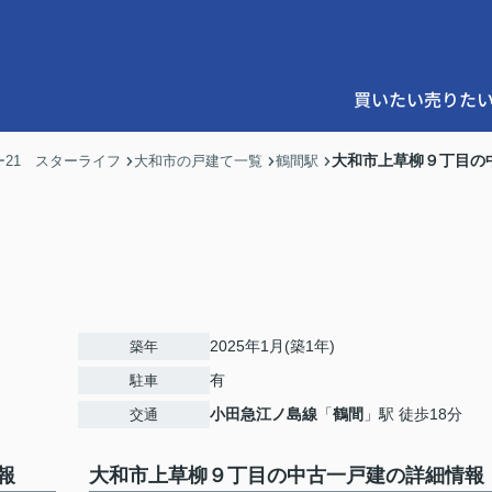
買いたい
売りた
大和市上草柳９丁目の
21 スターライフ
大和市の戸建て一覧
鶴間駅
2025年1月(築1年)
築年
有
駐車
小田急江ノ島線
「
鶴間
」駅 徒歩18分
交通
報
大和市上草柳９丁目の中古一戸建の詳細情報