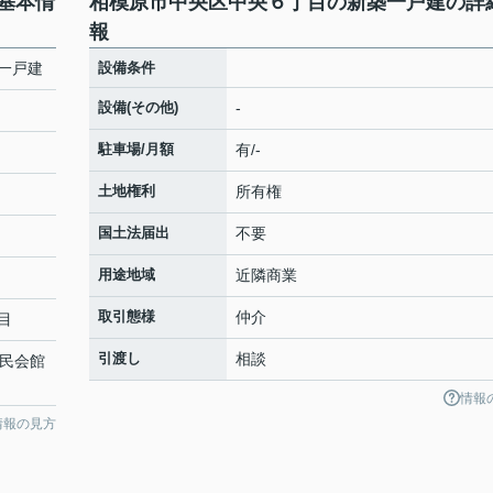
基本情
相模原市中央区中央６丁目の新築一戸建の詳
報
一戸建
設備条件
設備(その他)
-
駐車場/月額
有/-
土地権利
所有権
国土法届出
不要
用途地域
近隣商業
取引態様
仲介
目
引渡し
相談
市民会館
情報
情報の見方