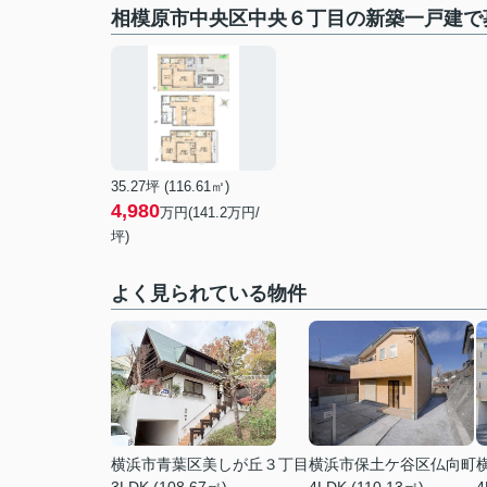
相模原市中央区中央６丁目の新築一戸建で
35.27坪 (116.61㎡)
4,980
万円(
141.2
万円/
坪)
よく見られている物件
横浜市青葉区美しが丘３丁目
横浜市保土ケ谷区仏向町