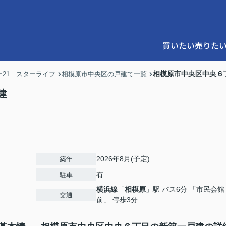
買いたい
売りた
相模原市中央区中央６
21 スターライフ
相模原市中央区の戸建て一覧
建
2026年8月(予定)
築年
有
駐車
横浜線
「
相模原
」駅 バス6分 「市民会館
交通
前」 停歩3分