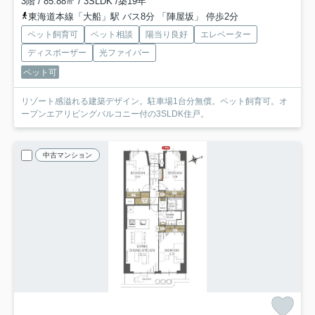
3階 / 85.88㎡ / 3SLDK /築19年
東海道本線「大船」駅 バス8分 「陣屋坂」 停歩2分
ペット飼育可
ペット相談
陽当り良好
エレベーター
ディスポーザー
光ファイバー
ペット可
リゾート感溢れる建築デザイン。駐車場1台分無償。ペット飼育可。オ
ープンエアリビングバルコニー付の3SLDK住戸。
中古マンション