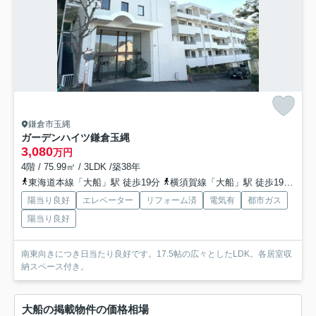
鎌倉市玉縄
ガーデンハイツ鎌倉玉縄
3,080
万円
4階 / 75.99㎡ / 3LDK /築38年
東海道本線「大船」駅 徒歩19分
横須賀線「大船」駅 徒歩19分
京
陽当り良好
エレベーター
リフォーム済
電気有
都市ガス
陽当り良好
南東向きにつき日当たり良好です。17.5帖の広々としたLDK。各居室収
納スペース付き。
大船の掲載物件の価格相場