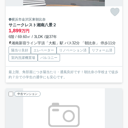
横浜市金沢区東朝比奈
サニークレスト湘南八景２
1,899
万円
6階 / 69.60㎡ / 3LDK /築37年
湘南新宿ライン宇須「大船」駅 バス32分 「朝比奈」 停歩11分
陽当り良好
エレベーター
リノベーション済
リフォーム済
室内洗濯機置場
バルコニー
最上階、角部屋につき陽当たり・通風良好です！朝比奈小学校まで徒歩
約７分で小学生の通学にも安心です。
中古マンション