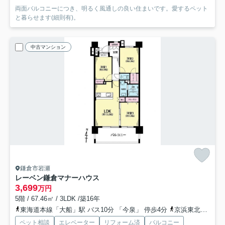
両面バルコニーにつき、明るく風通しの良い住まいです。愛するペット
と暮らせます(細則有)。
中古マンション
鎌倉市岩瀬
レーベン鎌倉マナーハウス
3,699
万円
5階 / 67.46㎡ / 3LDK /築16年
東海道本線「大船」駅 バス10分 「今泉」 停歩4分
京浜東北線「大船」駅 バス10分 「今泉」 停歩4分
ペット相談
エレベーター
リフォーム済
バルコニー