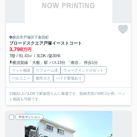
横浜市戸塚区下倉田町
ブロードスクエア戸塚イーストコート
3,798
万円
7階 / 81.43㎡ / 3LDK /築30年
横須賀線「大船」駅 バス13分 「南谷」 停歩1分
ペット相談
リフォーム済
ウォークインクロゼット
バルコニー
都市ガス
バイク置場あり
15帖以上のLDKで家族団らんに最適です。収納充実のWIC2か所。ペッ
ト相談も可能です。
中古マンション