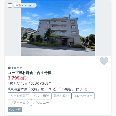
中古マンション
鎌倉市台
コープ野村鎌倉・台１号棟
3,799
万円
4階 / 77.48㎡ / 3LDK /築39年
東海道本線「大船」駅 バス6分 「小袋谷」 停歩6分
ペット飼育可
ペット相談
陽当り良好
エレベーター
リフォーム済
バルコニー
ペット可