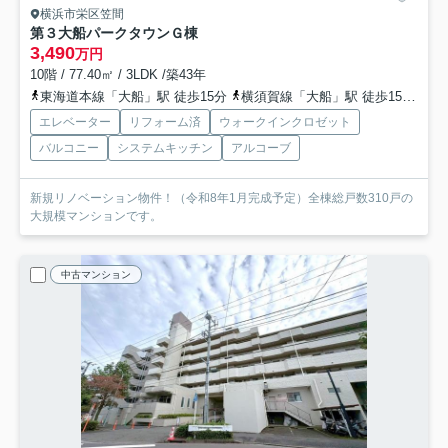
横浜市栄区笠間
第３大船パークタウンＧ棟
3,490
万円
10階 / 77.40㎡ / 3LDK /築43年
東海道本線「大船」駅 徒歩15分
横須賀線「大船」駅 徒歩15分
京
エレベーター
リフォーム済
ウォークインクロゼット
バルコニー
システムキッチン
アルコーブ
新規リノベーション物件！（令和8年1月完成予定）全棟総戸数310戸の
大規模マンションです。
中古マンション