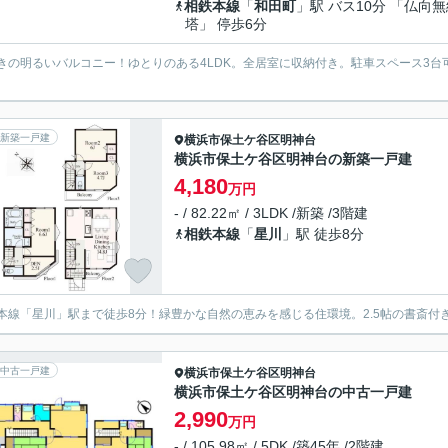
相鉄本線
「
和田町
」駅 バス10分 「仏向
塔」 停歩6分
きの明るいバルコニー！ゆとりのある4LDK。全居室に収納付き。駐車スペース3台
新築一戸建
横浜市保土ケ谷区
明神台
横浜市保土ケ谷区明神台の新築一戸建
4,180
万円
- / 82.22㎡ / 3LDK /新築 /3階建
相鉄本線
「
星川
」駅 徒歩8分
本線「星川」駅まで徒歩8分！緑豊かな自然の恵みを感じる住環境。2.5帖の書斎付
中古一戸建
横浜市保土ケ谷区
明神台
横浜市保土ケ谷区明神台の中古一戸建
2,990
万円
- / 105.98㎡ / 5DK /築45年 /2階建