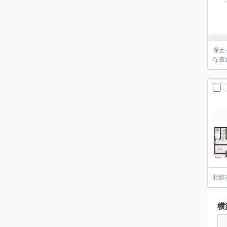
保土
な書
相鉄
横