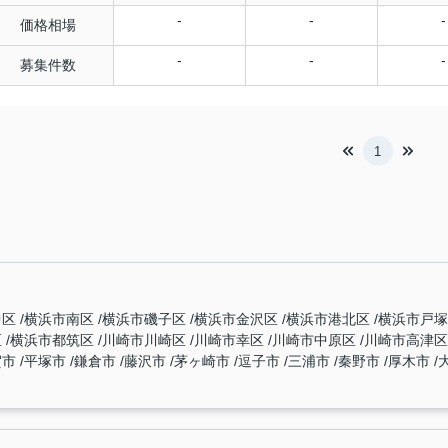
-
-
-
価格相場
-
-
-
募集件数
1
中区
横浜市南区
横浜市磯子区
横浜市金沢区
横浜市港北区
横浜市戸
区
横浜市都筑区
川崎市川崎区
川崎市幸区
川崎市中原区
川崎市高津
賀市
平塚市
鎌倉市
藤沢市
茅ヶ崎市
逗子市
三浦市
秦野市
厚木市