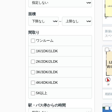
面積
～
新築
間取り
スペ
ワンルーム
1K/1DK/1LDK
2K/2DK/2LDK
3K/3DK/3LDK
4K/4DK/4LDK
5K以上
相鉄
駅・バス停からの時間