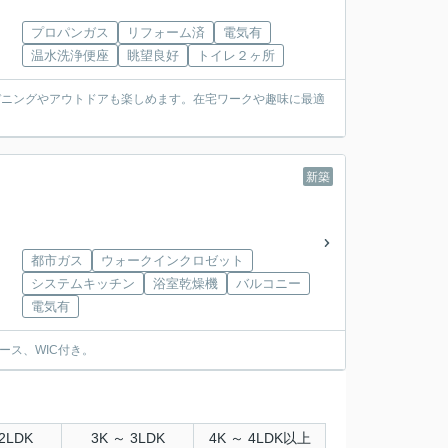
プロパンガス
リフォーム済
電気有
温水洗浄便座
眺望良好
トイレ２ヶ所
デニングやアウトドアも楽しめます。在宅ワークや趣味に最適
新築
都市ガス
ウォークインクロゼット
システムキッチン
浴室乾燥機
バルコニー
電気有
ース、WIC付き。
2LDK
3K ～ 3LDK
4K ～ 4LDK以上