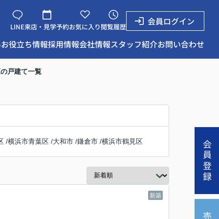
会員ログイン
LINE
来店・見学予約
お気に入り
閲覧履歴
い
お役立ち情報
採用情報
会社情報
スタッフ紹介
お問い合わせ
区の戸建て一覧
区
/
横浜市青葉区
/
大和市
/
鎌倉市
/
横浜市鶴見区
会員登録
新築