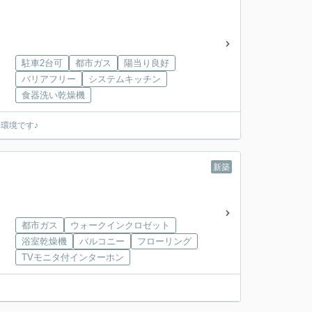
駐車2台可
都市ガス
陽当り良好
バリアフリー
システムキッチン
食器洗い乾燥機
環境です♪
新築
都市ガス
ウォークインクロゼット
浴室乾燥機
バルコニー
フローリング
TVモニタ付インターホン