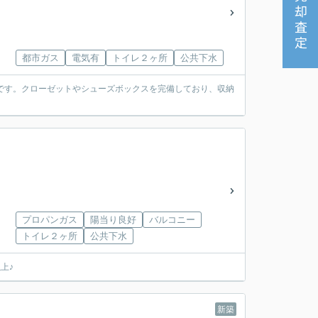
売却査定
都市ガス
電気有
トイレ２ヶ所
公共下水
りです。クローゼットやシューズボックスを完備しており、収納
プロパンガス
陽当り良好
バルコニー
トイレ２ヶ所
公共下水
上♪
新築