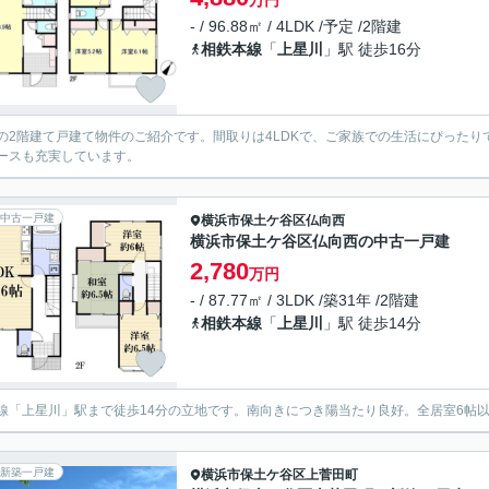
万円
- / 96.88㎡ / 4LDK /予定 /2階建
相鉄本線
「
上星川
」駅 徒歩16分
の2階建て戸建て物件のご紹介です。間取りは4LDKで、ご家族での生活にぴった
ースも充実しています。
中古一戸建
横浜市保土ケ谷区
仏向西
横浜市保土ケ谷区仏向西の中古一戸建
2,780
万円
- / 87.77㎡ / 3LDK /築31年 /2階建
相鉄本線
「
上星川
」駅 徒歩14分
線「上星川」駅まで徒歩14分の立地です。南向きにつき陽当たり良好。全居室6帖以
新築一戸建
横浜市保土ケ谷区
上菅田町