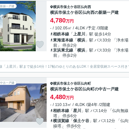
新築一戸建
横浜市保土ケ谷区
仏向西
横浜市保土ケ谷区仏向西の新築一戸建
4,780
万円
- / 102.05㎡ / 4LDK /予定 /3階建
相鉄本線
「
上星川
」駅 徒歩14分
東海道本線
「
横浜
」駅 バス33分 「浄水場
前」 停歩2分
京浜東北線
「
横浜
」駅 バス33分 「浄水場
前」 停歩2分
線「上星川」駅まで徒歩14分！17帖のゆとりのあるLDK！全居室収納スペース付き
中古一戸建
横浜市保土ケ谷区
仏向町
横浜市保土ケ谷区仏向町の中古一戸建
4,480
万円
- / 110.13㎡ / 4LDK /築4年 /2階建
相鉄本線
「
星川
」駅 バス14分 「仏向無線
塔」 停歩6分
横須賀線
「
保土ケ谷
」駅 バス12分 「仏
線塔」 停歩6分