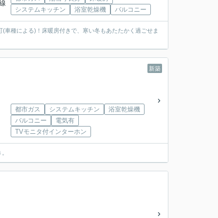
無線
システムキッチン
浴室乾燥機
バルコニー
可(車種による)！床暖房付きで、寒い冬もあたたかく過ごせま
新築
都市ガス
システムキッチン
浴室乾燥機
バルコニー
電気有
TVモニタ付インターホン
き。