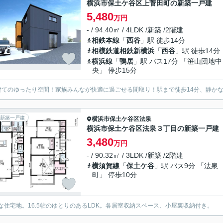
横浜市保土ケ谷区上菅田町の新築一戸建
5,480
万円
- / 94.40㎡ / 4LDK /新築 /2階建
相鉄本線
「
西谷
」駅 徒歩14分
相模鉄道相鉄新横浜
「
西谷
」駅 徒歩14分
横浜線
「
鴨居
」駅 バス17分 「笹山団地中
央」 停歩15分
建てのゆったり空間！家族みんなが快適に過ごせる間取り！駅まで徒歩14分、静かな
新築一戸建
横浜市保土ケ谷区
法泉
横浜市保土ケ谷区法泉３丁目の新築一戸建
3,480
万円
- / 90.32㎡ / 3LDK /新築 /2階建
横須賀線
「
保土ケ谷
」駅 バス9分 「法泉
町」 停歩10分
な住宅地。16.5帖のゆとりのあるLDK。各居室収納スペース、小屋裏収納付き。