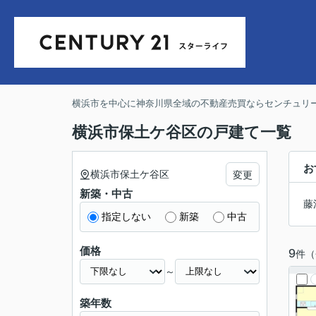
横浜市を中心に神奈川県全域の不動産売買ならセンチュリー
横浜市保土ケ谷区の戸建て一覧
お
横浜市保土ケ谷区
変更
新築・中古
藤
指定しない
新築
中古
価格
9
件（
～
築年数