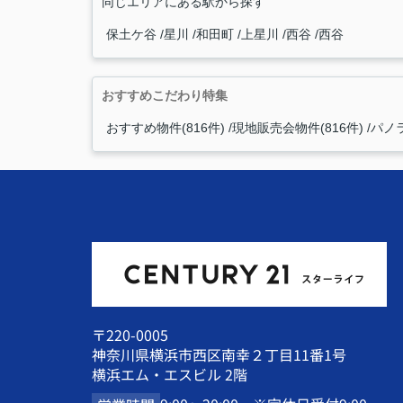
同じエリアにある駅から探す
保土ケ谷
星川
和田町
上星川
西谷
西谷
おすすめこだわり特集
おすすめ物件(816件)
現地販売会物件(816件)
パノラ
〒220-0005
神奈川県横浜市西区南幸２丁目11番1号
横浜エム・エスビル 2階