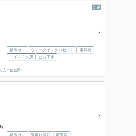
新築
都市ガス
ウォークインクロゼット
電気有
トイレ２ヶ所
公共下水
で広々住空間♪
向無
都市ガス
陽当り良好
床暖房