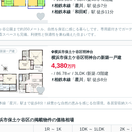
相鉄本線
「
星川
」駅 徒歩7分
相鉄本線
「
和田町
」駅 徒歩11分
ヶ谷公園まで約350メートル、自然を身近に感じる暮らしです。専用庭付きでガー
斎スペースも完備。利便性と快適性を兼ね備えた住まいです。
新築一戸建
横浜市保土ケ谷区
明神台
横浜市保土ケ谷区明神台の新築一戸建
4,380
万円
- / 86.78㎡ / 3LDK /新築 /3階建
相鉄本線
「
星川
」駅 徒歩8分
本線「星川」駅まで徒歩8分！緑豊かな自然の恵みを感じる住環境。各居室収納スペ
浜市保土ケ谷区の掲載物件の価格相場
1R ～ 1K
1DK ～ 1LDK
2K ～ 