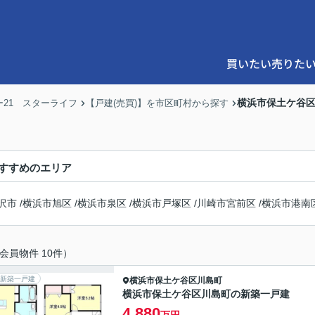
買いたい
売りた
横浜市保土ケ谷
21 スターライフ
【戸建(売買)】を市区町村から探す
すすめのエリア
沢市
/
横浜市旭区
/
横浜市泉区
/
横浜市戸塚区
/
川崎市宮前区
/
横浜市港南
会員物件 10件）
新築一戸建
横浜市保土ケ谷区
川島町
横浜市保土ケ谷区川島町の新築一戸建
4,880