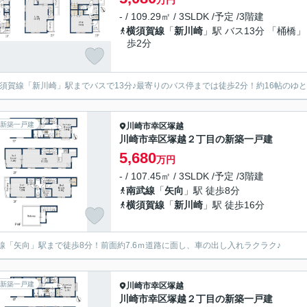
万円
- / 109.29㎡ / 3SLDK /予定 /3階建
横須賀線
「
新川崎
」駅 バス13分 「桶橋」
歩2分
横須賀線「新川崎」駅までバスで13分♪最寄りのバス停までは徒歩2分！約16帖のゆと
新築一戸建
川崎市幸区
塚越
川崎市幸区塚越２丁目の新築一戸建
5,680
万円
- / 107.45㎡ / 3SLDK /予定 /3階建
南武線
「
矢向
」駅 徒歩8分
横須賀線
「
新川崎
」駅 徒歩16分
線「矢向」駅まで徒歩8分！前面約7.6ｍ道路に面し、車の出し入れラクラク♪
新築一戸建
川崎市幸区
塚越
川崎市幸区塚越２丁目の新築一戸建