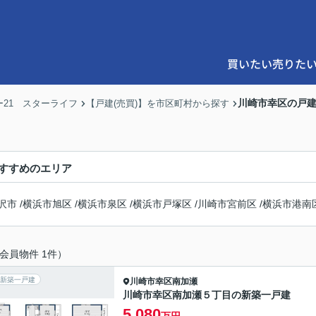
買いたい
売りた
川崎市幸区の戸
21 スターライフ
【戸建(売買)】を市区町村から探す
すすめのエリア
沢市
/
横浜市旭区
/
横浜市泉区
/
横浜市戸塚区
/
川崎市宮前区
/
横浜市港南
会員物件 1件）
新築一戸建
川崎市幸区
南加瀬
川崎市幸区南加瀬５丁目の新築一戸建
5,080