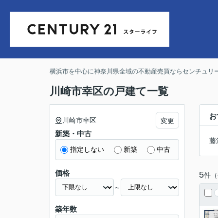
横浜市を中心に神奈川県全域の不動産売買ならセンチュリー
川崎市幸区の戸建て一覧
お
川崎市幸区
変更
新築・中古
藤
指定しない
新築
中古
価格
5
件（
～
築年数