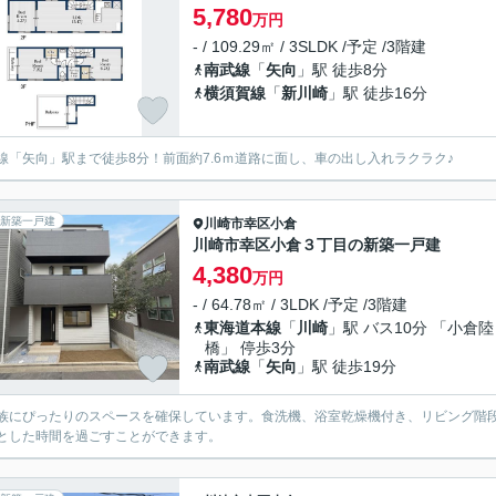
5,780
万円
- / 109.29㎡ / 3SLDK /予定 /3階建
南武線
「
矢向
」駅 徒歩8分
横須賀線
「
新川崎
」駅 徒歩16分
線「矢向」駅まで徒歩8分！前面約7.6ｍ道路に面し、車の出し入れラクラク♪
新築一戸建
川崎市幸区
小倉
川崎市幸区小倉３丁目の新築一戸建
4,380
万円
- / 64.78㎡ / 3LDK /予定 /3階建
東海道本線
「
川崎
」駅 バス10分 「小倉陸
橋」 停歩3分
南武線
「
矢向
」駅 徒歩19分
族にぴったりのスペースを確保しています。食洗機、浴室乾燥機付き、リビング階
とした時間を過ごすことができます。