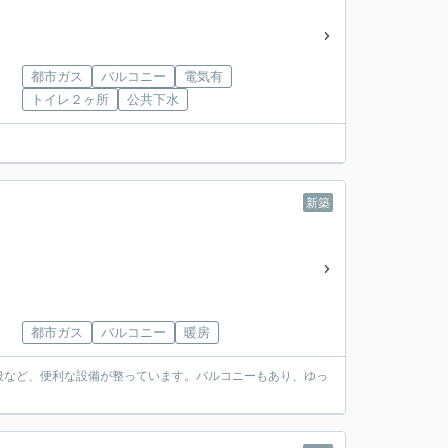
都市ガス
バルコニー
電気有
トイレ２ヶ所
公共下水
新築
都市ガス
バルコニー
暖房
段など、便利な設備が整っています。バルコニーもあり、ゆっ