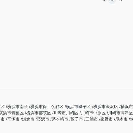
中区
横浜市南区
横浜市保土ケ谷区
横浜市磯子区
横浜市金沢区
横浜
横浜市青葉区
横浜市都筑区
川崎市川崎区
川崎市中原区
川崎市高津
賀市
平塚市
鎌倉市
藤沢市
茅ヶ崎市
逗子市
三浦市
秦野市
厚木市