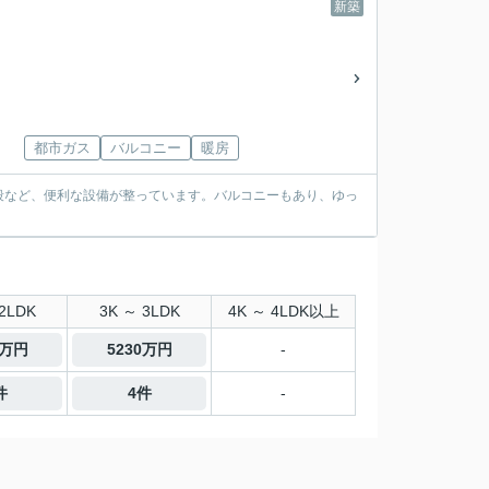
新築
都市ガス
バルコニー
暖房
段など、便利な設備が整っています。バルコニーもあり、ゆっ
2LDK
3K ～ 3LDK
4K ～ 4LDK以上
0万円
5230万円
-
件
4件
-