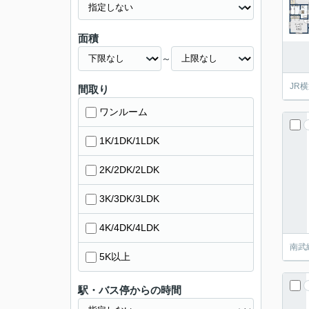
面積
～
JR
間取り
ワンルーム
1K/1DK/1LDK
2K/2DK/2LDK
3K/3DK/3LDK
4K/4DK/4LDK
南武
5K以上
駅・バス停からの時間