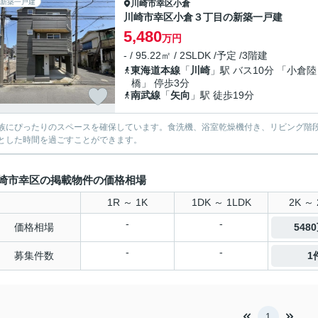
新築一戸建
川崎市幸区
小倉
川崎市幸区小倉３丁目の新築一戸建
5,480
万円
- / 95.22㎡ / 2SLDK /予定 /3階建
東海道本線
「
川崎
」駅 バス10分 「小倉陸
橋」 停歩3分
南武線
「
矢向
」駅 徒歩19分
族にぴったりのスペースを確保しています。食洗機、浴室乾燥機付き、リビング階
とした時間を過ごすことができます。
崎市幸区の掲載物件の価格相場
1R ～ 1K
1DK ～ 1LDK
2K ～ 
-
-
価格相場
548
-
-
募集件数
1
1