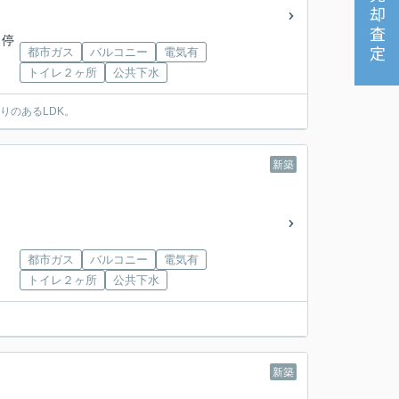
売却査定
 停
都市ガス
バルコニー
電気有
トイレ２ヶ所
公共下水
りのあるLDK。
新築
都市ガス
バルコニー
電気有
トイレ２ヶ所
公共下水
新築