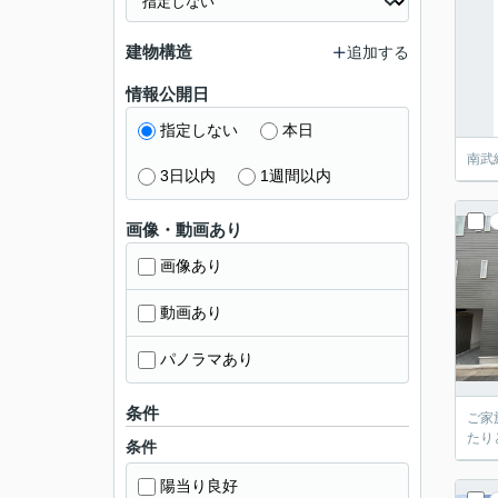
建物構造
追加する
情報公開日
指定しない
本日
南武
3日以内
1週間以内
画像・動画あり
画像あり
動画あり
パノラマあり
条件
ご家
たり
条件
陽当り良好