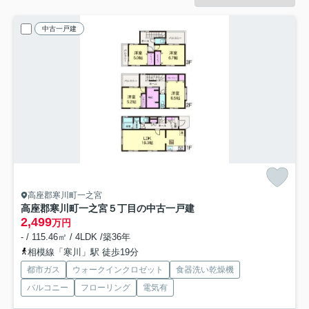
中古一戸建
高座郡寒川町一之宮
高座郡寒川町一之宮５丁目の中古一戸建
2,499
万円
- / 115.46㎡ / 4LDK /築36年
相模線「寒川」駅 徒歩19分
都市ガス
ウォークインクロゼット
食器洗い乾燥機
バルコニー
フローリング
電気有