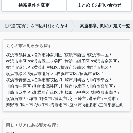
検索条件を変更
まとめてお問い合わせ
【戸建(売買)】を市区町村から探す
高座郡寒川町の戸建て一覧
近くの市区町村から探す
横浜市鶴見区
横浜市神奈川区
横浜市西区
横浜市中区
横浜市南区
横浜市保土ケ谷区
横浜市磯子区
横浜市金沢区
横浜市港北区
横浜市戸塚区
横浜市港南区
横浜市旭区
横浜市緑区
横浜市瀬谷区
横浜市栄区
横浜市泉区
横浜市青葉区
横浜市都筑区
川崎市川崎区
川崎市幸区
川崎市中原区
川崎市高津区
川崎市多摩区
川崎市宮前区
川崎市麻生区
相模原市緑区
相模原市中央区
相模原市南区
横須賀市
平塚市
鎌倉市
藤沢市
茅ヶ崎市
逗子市
三浦市
秦野市
厚木市
大和市
海老名市
座間市
綾瀬市
三浦郡葉山町
同じエリアにある駅から探す